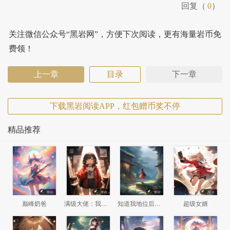
回复（
0
）
关注微信公众号“黑岩网”，方便下次阅读，更有海量岩币免
费领！
上一章
目录
下一章
下载黑岩阅读APP，红包赠币奖不停
精品推荐
巅峰奶爸
满级大佬：我竟然回了新手村
知道我地位后，前妻悔哭了
超级女婿