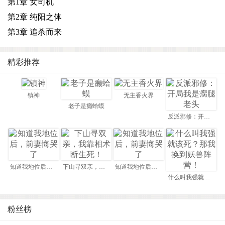
第1章 女司机
第2章 纯阳之体
第3章 追杀而来
精彩推荐
镇神
无主香火界
老子是癞蛤蟆
反派邪修：开局我是瘸腿老头
知道我地位后，前妻悔哭了
下山寻双亲，我靠相术断生死！
知道我地位后，前妻悔哭了
什么叫我强就该死？那我换到妖兽阵营！
粉丝榜