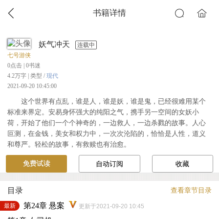
书籍详情
妖气冲天
连载中
七号游侠
0
点击 |
0
书迷
4.2万字 | 类型 /
现代
2021-09-20 10:45:00
这个世界有点乱，谁是人，谁是妖，谁是鬼，已经很难用某个
标准来界定。安易身怀强大的纯阳之气，携手另一空间的女妖小
荷，开始了他们一个个神奇的，一边救人，一边杀戮的故事。人心
叵测，在金钱，美女和权力中，一次次沦陷的，恰恰是人性，道义
和尊严。轻松的故事，有救赎也有治愈。
免费试读
自动订阅
收藏
目录
查看章节目录
第24章 悬案
最新
更新于2021-09-20 10:45