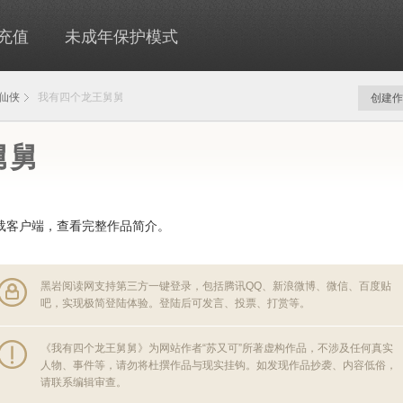
充值
未成年保护模式
仙侠
我有四个龙王舅舅
创建作
舅舅
载客户端，查看完整作品简介。
黑岩阅读网支持第三方一键登录，包括腾讯QQ、新浪微博、微信、百度贴
吧，实现极简登陆体验。登陆后可发言、投票、打赏等。
《我有四个龙王舅舅》为网站作者“苏又可”所著虚构作品，不涉及任何真实
人物、事件等，请勿将杜撰作品与现实挂钩。如发现作品抄袭、内容低俗，
请联系编辑审查。