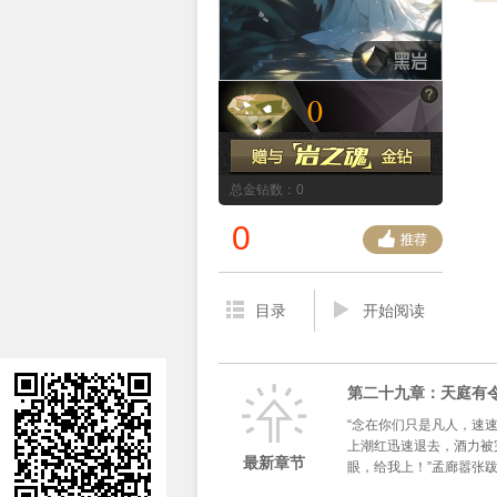
0
总金钻数：0
0
目录
开始阅读
第二十九章：天庭有令
“念在你们只是凡人，速
上潮红迅速退去，酒力被
最新章节
眼，给我上！”孟廊嚣张跋