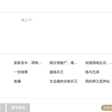
载入中..
皇家县令，我每日躺着收税
殡仪馆缝尸，缝到相亲对象
知道我地位后，
一世独尊
超级兵王
狼与兄弟
捡漏
女总裁的全能兵王
我的师父是神仙
论
章节评论
发表