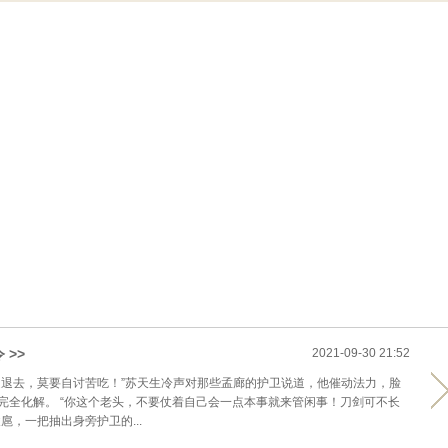
 >>
2021-09-30 21:52
速退去，莫要自讨苦吃！”苏天生冷声对那些孟廊的护卫说道，他催动法力，脸
完全化解。 “你这个老头，不要仗着自己会一点本事就来管闲事！刀剑可不长
扈，一把抽出身旁护卫的...