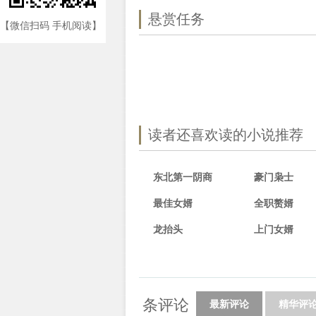
悬赏任务
【微信扫码 手机阅读】
读者还喜欢读的小说推荐
东北第一阴商
豪门枭士
最佳女婿
全职赘婿
龙抬头
上门女婿
条评论
最新评论
精华评