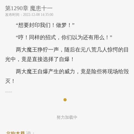
第1290章 魔患十一
发布时间：
2022-12-08 14:35:00
“想要封印我们！做梦！”
“哼！同样的招式，你们以为还有用么！”
两大魔王狰狞一声，随后在元八荒几人惊愕的目
光中，竟是直接选择了自爆！
两大魔王自爆产生的威力，竟是险些将现场给毁
灭！
......
努力加载中
北狗本尊
说：