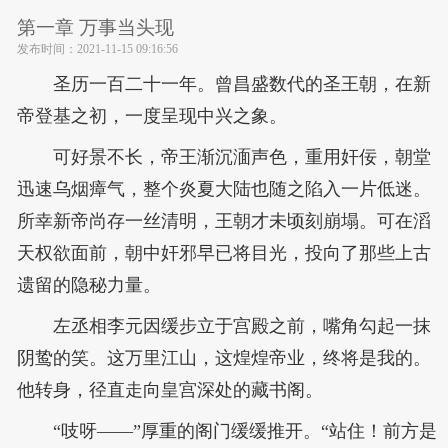
第一章 万事当头现
发布时间：
2021-11-15 09:16:56
圣历一百二十一年。曾昌盛数代的圣王朝，在新
帝登基之初，一度呈现中兴之象。
可好景不长，帝王渐沉湎声色，重用奸佞，朝堂
迅速乌烟瘴气，整个炎夏大陆也随之陷入一片低迷。
所幸新帝尚存一丝清明，王朝才未顷刻崩塌。可在滔
天权欲面前，朝中奸邪早已将目光，投向了那些上古
遗留的隐秘力量。
左丞相李元因缓步立于宫殿之前，嘴角勾起一抹
阴鸷的笑。这万里江山，这煌煌帝业，终将是我的。
他转身，径直走向皇宫深处的藏书阁。
“吱呀——”厚重的阁门缓缓推开。“站住！前方是