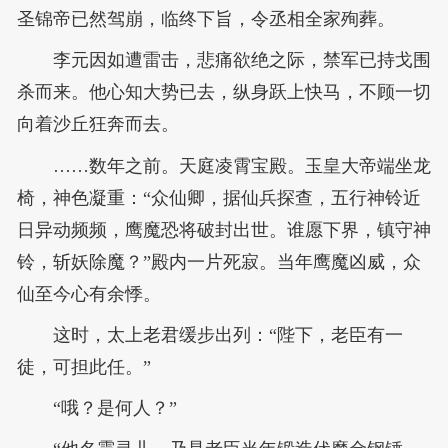
圣锦帝已然驾崩，临终下旨，令丞相全家殉葬。
李元因如遭雷击，悲痛欲绝之际，禁军已持戈围
杀而来。他心知大势已去，纵身跃上快马，不顾一切
向着沙丘狂奔而去。
……数年之前。天庭凌霄宝殿。玉皇大帝端坐龙
椅，神色凝重：“众仙卿，据仙兵探查，五行神铃近
日异动频频，鹰魔恐将破封出世。谁愿下界，镇守神
铃，斩妖除魔？”殿内一片死寂。当年鹰魔凶威，众
仙至今心有余悸。
这时，太上老君缓步出列：“陛下，老臣有一
徒，可担此任。”
“哦？是何人？”