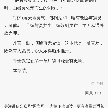
“他名震灵儿，乃是老臣当年锻造伏魔金钢锤
时，由器灵化形而生的剑灵。”
“此锤蕴天地灵气、佛钢法印，唯有老臣与震灵
儿可催动。且锤与灵共生，锤毁则灵亡，绝无私通外
敌之理。”
此言一出，满殿再无异议。这本就是一桩苦差，
既然有人愿接，众人乐得顺水推舟。
补全设定新第一章后续可能会有更新。
本章结。
举报
回复（
0
）
关注微信公众号“黑岩网”，方便下次阅读，更有海量岩币免