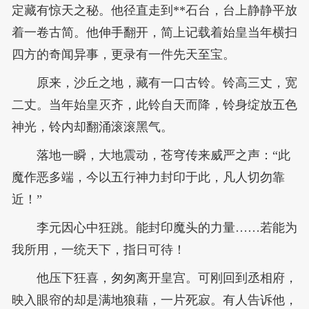
定藏有惊天之秘。他径直走到**石台，台上静静平放
着一卷古简。他伸手翻开，简上记载着始皇当年横扫
四方的奇闻异事，更录有一件先天至宝。
原来，沙丘之地，藏有一口古铃。铃高三丈，宽
二丈。当年始皇灭齐，此铃自天而降，铃身绽放五色
神光，铃内却翻涌滚滚黑气。
落地一瞬，大地震动，苍穹传来威严之声：“此
魔作恶多端，今以五行神力封印于此，凡人切勿靠
近！”
李元因心中狂跳。能封印魔头的力量……若能为
我所用，一统天下，指日可待！
他压下狂喜，匆匆离开皇宫。可刚回到丞相府，
映入眼帘的却是满地狼藉，一片死寂。有人告诉他，