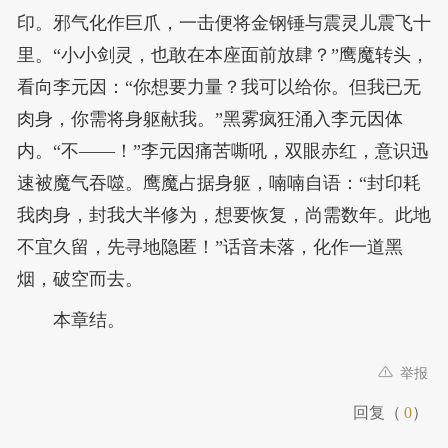
印。邪气化作巨爪，一击便将金钢锤与震灵儿震飞十
里。“小小剑灵，也敢在本座面前放肆？”鹰魔转头，
看向李元因：“你想要力量？我可以给你。但我已无
肉身，你需将身躯献我。”黑雾疯狂涌入李元因体
内。“不——！”李元因痛苦嘶吼，双眼赤红，意识迅
速被魔气吞噬。鹰魔占据身躯，喃喃自语：“封印耗
我肉身，封我大半修为，想要恢复，尚需数年。此地
不宜久留，先寻地隐匿！”话音未落，化作一道黑
烟，破空而去。
本章结。
举报
回复（
0
）