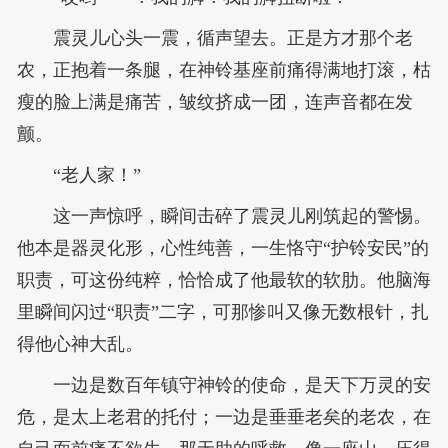
震灵儿心头一震，循声望去。正是方才那个老
农，正抱着一条腿，在神铃基座前痛得满地打滚，枯
瘦的脸上满是痛苦，皱纹挤成一团，连声音都在发
颤。
“老人家！”
这一声惊呼，瞬间击碎了震灵儿刚筑起的警惕。
他本是器灵化形，心性纯善，一生恪守“护铃安民”的
职责，可这份纯粹，恰恰成了他最软的软肋。他脑海
里瞬间闪过“职责”二字，可那惨叫又像无数根针，扎
得他心神大乱。
一边是数百年镇守神铃的使命，是天下万灵的安
危，是太上老君的托付；一边是垂垂老矣的老农，在