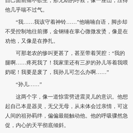
自己面前痛不欲生，那无助的呼救，像一座山，压得
他几乎喘不过气。
“我……我该守着神铃……”他喃喃自语，脚步却
不受控制地往前挪，金钢锤在掌心微微发烫，像是在
劝他，又像是在挣扎。
可那老农的惨叫更甚了，甚至带着哭腔：“我的
腿啊……疼死我了！我家里还有三岁的孙儿等着我喂
奶呢！我要是废了，我孙儿可怎么办啊……”
“孙儿……”
这两个字，像一道惊雷劈进震灵儿的意识。他想
起自己本是器灵，无父无母，从未体会过亲情，可这
人间的祖孙羁绊，偏偏最能触动他。他的呼吸骤然急
促，内心的天平彻底倾斜。