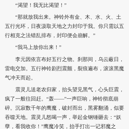
“渴望！我无比渴望！”
“那就放我出来。神铃外有金、木、水、火、土
五行光环，日夜汲取天地之力封印于我。你只需以五
行相克之法错乱排布，封印便会崩解。”
“我马上放你出来！”
李元因依言布好五行之物。刹那间，乌云蔽日，
雷电交加。五行神铃剧烈震颤，裂痕遍布，滚滚黑魔
气冲天而起。
震灵儿送老农归家，抬头望见黑气，心头巨震，
疯了一般往回赶。“轰——”一声巨响，神铃彻底崩
碎。沉寂数千年的鹰魔，破封而出，黑雾翻涌，似要
吞噬天地。震灵儿怒喝一声，举起金钢锤砸去：“妖
孽，看我收你！”鹰魔冷笑，抬手打出一记邪魔之