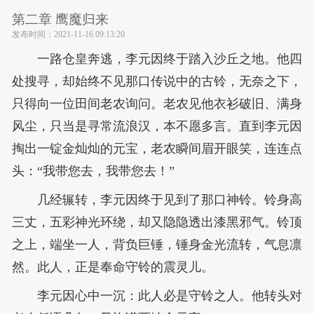
第二章 鹰魔归来
发布时间：
2021-11-16 09:13:20
一路仓皇奔逃，李元因终于踏入沙丘之地。他四
处搜寻，却始终不见那口传说中的古铃，无奈之下，
只得向一位田间老农询问。老农见他衣衫破旧、满身
风尘，只当是寻常流浪汉，本不愿多言。直到李元因
掏出一锭金灿灿的元宝，老农瞬间眉开眼笑，连连点
头：“我带您去，我带您去！”
几经辗转，李元因终于见到了那口神铃。铃身高
三丈，五彩神光环绕，却又隐隐透出漆黑邪气。铃顶
之上，端坐一人，背负巨锤，锤身金光流转，气息凛
然。此人，正是奉命守铃的震灵儿。
李元因心中一沉：此人必是守铃之人。他转头对