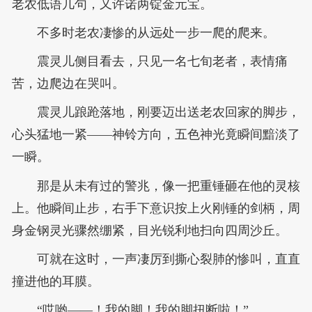
老农低语几句，又许诺两锭金元宝。
不多时老农凄惨的从远处一步一爬的爬来。
震灵儿侧目看去，只见一名七旬老者，表情痛
苦，边爬边在哭叫。
震灵儿踉跄落地，刚要迈出送老农回家的脚步，
心头猛地一紧——神铃方向，五色神光竟瞬间黯淡了
一瞬。
那是从未有过的警兆，像一把重锤砸在他的灵核
上。他瞬间止步，右手下意识按上火刚锤的剑柄，周
身金钢灵光骤然绷紧，目光锐利地扫向四周沙丘。
可就在这时，一声凄厉到撕心裂肺的惨叫，直直
撞进他的耳膜。
“哎哟——！我的脚！我的脚扭断啦！”