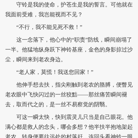
守铃是我的使命，护苍生是我的誓言。可他就在
我面前受难，我岂能视而不见？
“不行，我不能见死不救！”
这一念落下，他心中的“职责”防线，瞬间崩塌了
一半。他猛地纵身跃下神铃基座，金色的身影掠过沙
尘，瞬间来到老农身边。
“老人家，莫慌！我送您回家！”
他伸手想去扶，指尖刚触到老农的胳膊，便瞥见
老农眼中飞快闪过的一丝狡黠——那丝痛苦瞬间褪
去，取而代之的，是一丝不易察觉的阴翳。
可这一瞬太快，快到震灵儿只当是自己眼花。他
满心都是救人的念头，哪会多想？他半扶半抱地架起
老农，转身便要往远处的村落赶，连回头看神铃一眼