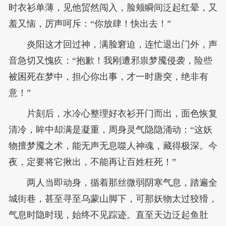
时衣衫单薄，见他贸然闯入，脸颊瞬间泛起红晕，又
羞又恼，厉声呵斥：“你放肆！快出去！”
炎阳这才回过神，满脸窘迫，连忙退出门外，声
音急切又愧疚：“抱歉！我刚遭邪祟梦魇侵袭，险些
被困死在梦中，担心你出事，才一时唐突，绝非有
意！”
片刻后，水冷心整理好衣衫开门而出，面色恢复
清冷，眸中却满是凝重，周身灵气隐隐涌动：“这妖
物擅梦魇之术，能无声无息噬人神魂，藏得极深。今
夜，定要将它揪出，不能再让百姓枉死！”
两人当即动身，循着那丝微弱阴寒气息，踏遍全
城街巷，甚至寻至乌蒙山脚下，可那妖物太过狡猾，
气息时隐时现，始终不见踪迹。直至天边泛起鱼肚