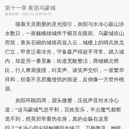
第十一章 夜宿乌蒙城
发布时间：
2021-12-26 09:06:59
循着天灵图册的灵光指引，炎阳与水冷心跋山涉
水数日，一座巍峨雄城终于横亘在眼前。乌蒙城依山
而筑，青灰石砌的城墙高耸入云，城楼上的哨兵执戈
伫立，甲胄泛着冷光，守备森严得超乎寻常。踏入城
内，却是另一番景象：街道宽敞整洁，商铺鳞次栉
比，行人摩肩接踵，叫卖声、谈笑声交织，一派繁华
祥和，丝毫不见邪魔侵扰的痕迹，反倒像一方世外桃
源。
炎阳环顾四周，眉头微蹙，压低声音对水冷心
道：“这乌蒙城气息平和，百姓安乐，半点魔气都察
觉不到，然英邪帝重伤在身，真的会躲在这里
吗？”水冷心指尖轻触腰间水纳刀，刀身微凉，她眸