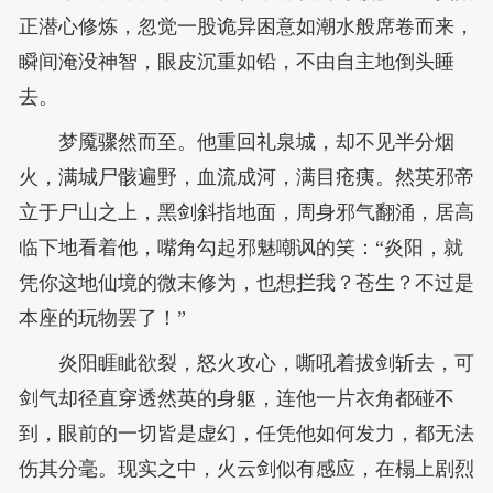
正潜心修炼，忽觉一股诡异困意如潮水般席卷而来，
瞬间淹没神智，眼皮沉重如铅，不由自主地倒头睡
去。
梦魇骤然而至。他重回礼泉城，却不见半分烟
火，满城尸骸遍野，血流成河，满目疮痍。然英邪帝
立于尸山之上，黑剑斜指地面，周身邪气翻涌，居高
临下地看着他，嘴角勾起邪魅嘲讽的笑：“炎阳，就
凭你这地仙境的微末修为，也想拦我？苍生？不过是
本座的玩物罢了！”
炎阳睚眦欲裂，怒火攻心，嘶吼着拔剑斩去，可
剑气却径直穿透然英的身躯，连他一片衣角都碰不
到，眼前的一切皆是虚幻，任凭他如何发力，都无法
伤其分毫。现实之中，火云剑似有感应，在榻上剧烈