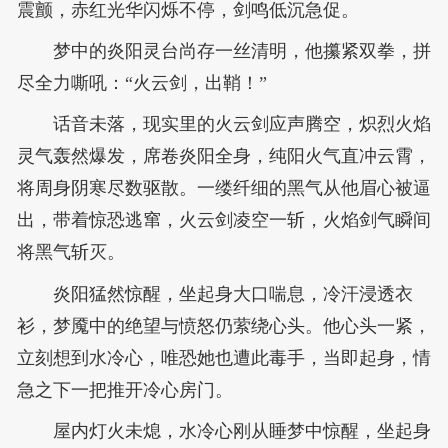
震颤，赤红光华闪烁不停，剑鸣低沉急促。
梦中的炎阳灵台尚存一丝清明，他攥紧双拳，拼
尽全力嘶吼：“火云剑，出鞘！”
话音未落，现实里的火云剑应声腾空，炽烈火焰
灵气轰然爆发，席卷炎阳全身，纯阳火气直冲云霄，
将周身阴寒尽数驱散。一缕纤细的黑气从他眉心被逼
出，带着惊恐逃窜，火云剑凌空一斩，火焰剑气瞬间
将黑气斩灭。
炎阳猛然惊醒，坐起身大口喘息，冷汗浸透衣
衫，梦魇中的绝望与愤怒仍萦绕心头。他心头一紧，
立刻想到水冷心，唯恐她也遭此毒手，当即起身，情
急之下一把推开冷心房门。
屋内灯火未熄，水冷心刚从睡梦中惊醒，坐起身