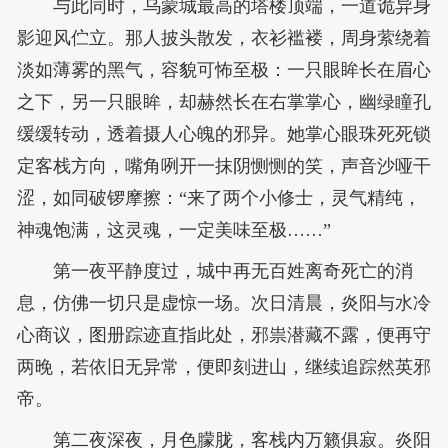
与此同时，乌蒙城最高的塔楼顶端，一道诡异身
影迎风伫立。那人披头散发，衣衫褴褛，周身萦绕着
淡如薄雾的黑气，容貌可怖至极：一只眼眸长在眉心
之下，另一只眼眸，却赫然长在右掌掌心，幽绿瞳孔
缓缓转动，透着摄人心魄的邪异。她掌心眼珠死死锁
定客栈方向，嘴角咧开一抹阴恻恻的笑，声音沙哑干
涩，如同破锣摩擦：“来了两个小修士，灵气精纯，
神魂饱满，这灵魂，一定美味至极……”
第一夜平静度过，城中再无百姓离奇死亡的消
息，仿佛一切只是虚惊一场。次日清晨，炎阳与水冷
心商议，图册踪迹直指此处，邪祟潜藏不露，便再守
两晚，若依旧无异常，便即刻进山，继续追踪然英邪
帝。
第二夜深夜，月色朦胧，客栈内万籁俱寂。炎阳