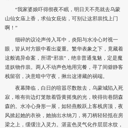
“我家婆娘吓得彻夜不眠，明日天不亮就去乌蒙
山仙女庙上香，求仙女庇佑，可别让这邪祟找上门
啊！”
细碎的议论声传入耳中，炎阳与水冷心对视一
眼，皆从对方眼中看出凝重。繁华表象之下，竟藏着
这般诡异命案，所谓“邪祟”，绝非普通鬼魅，定是魔
道妖物作祟。两人不动声色地用完餐，寻了间僻静客
栈留宿，决意暗中守夜，揪出这潜藏的祸端。
夜幕降临，白日的喧嚣尽数散去，乌蒙城陷入死
寂，唯有街边灯笼散着昏黄摇曳的光，映得街巷阴森
森的。水冷心身形一展，如轻燕般跃上客栈房顶，夜
风掀起她的衣袂，她抽出水纳刀，将刀柄轻轻抵在房
梁之上，缓缓注入灵力。湛蓝色灵气化作层层水纹，