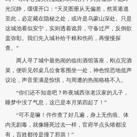
光沉静，缓缓开口：“天灵图册从无偏差，然英遁逃
至此，必定藏在隐秘之处，或许是乌蒙山深处。只是
这城池看似安宁，实则透着诡异，守备过严，反倒欲
盖弥彰。我们先入城补给干粮和伤药，再慢慢探
查。”
两人寻了城中最热闹的临街酒馆落座，刚点完酒
菜，便听见邻桌几位食客围坐一处，神色惶恐地低声
议论，声音里满是惊惧，与周遭的热闹格格不入。
“你们还不知道吧？昨夜城西张老汉家的儿子，
睡梦中没了气息，这已是本月第四起了！”
“可不是嘛！仵作查了好几遍，身上无伤痕、体
内无剧毒，就像睡死过去一样，官府半点头绪都没
有，百姓都传是撞了邪祟！”