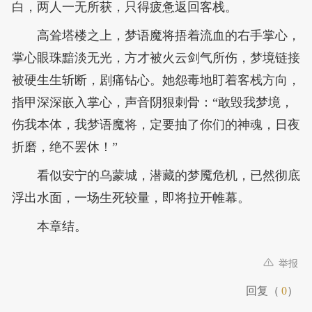
白，两人一无所获，只得疲惫返回客栈。
高耸塔楼之上，梦语魔将捂着流血的右手掌心，
掌心眼珠黯淡无光，方才被火云剑气所伤，梦境链接
被硬生生斩断，剧痛钻心。她怨毒地盯着客栈方向，
指甲深深嵌入掌心，声音阴狠刺骨：“敢毁我梦境，
伤我本体，我梦语魔将，定要抽了你们的神魂，日夜
折磨，绝不罢休！”
看似安宁的乌蒙城，潜藏的梦魇危机，已然彻底
浮出水面，一场生死较量，即将拉开帷幕。
本章结。
举报
回复（
0
）