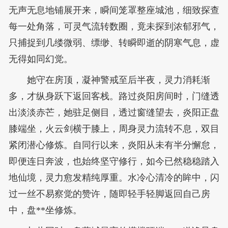
无声无息地铺展开来，瞬间笼罩整座城池，细致探查
每一处角落，可灵气流转数圈，竟未探到浓郁邪气，
只捕捉到几缕微弱、缥缈、转瞬即逝的阴寒气息，虚
无得如同幻觉。
她守在房顶，凝神警戒至后半夜，灵力消耗渐
多，才纵身跃下返回客栈。路过炎阳房间时，门缝透
出淡淡赤芒，她驻足侧目，透过窗缝望去，炎阳正盘
膝端坐，火云剑横于膝上，周身灵力流转不息，双目
紧闭潜心修炼。自同行以来，炎阳从未有半分懈怠，
即便连日奔波，也始终坚守修行，如今已然稳稳踏入
地仙境，灵力愈发精纯厚重。水冷心清冷的眸中，闪
过一丝不易察觉的赞许，随即轻手轻脚返回自己房
中，盘**坐修炼。