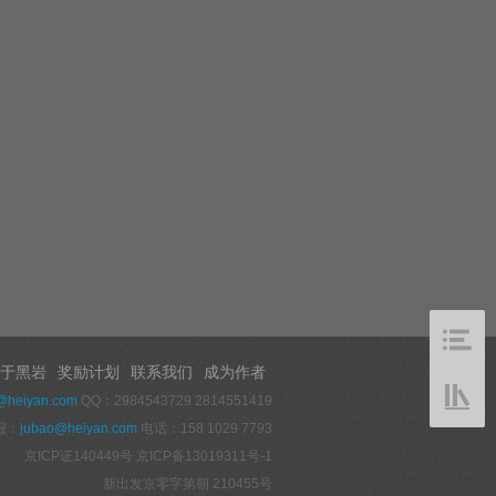
于黑岩
奖励计划
联系我们
成为作者
@heiyan.com
QQ：2984543729 2814551419
报：
jubao@heiyan.com
电话：158 1029 7793
京ICP证140449号
京ICP备13019311号-1
新出发京零字第朝 210455号