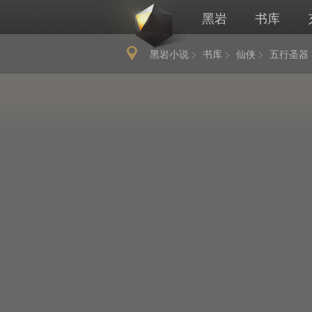
黑岩
书库
黑岩小说
书库
仙侠
五行圣器