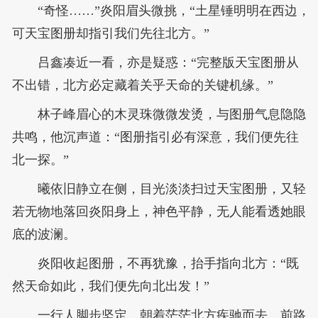
“奇怪……”炎阳眉头微挑，“土星锤明明在西边，
可天宝图册却指引我们先往北方。”
吕鑫凑近一看，亦是疑惑：“完整版天宝图册从
不出错，北方必定藏着关乎天命的关键机缘。”
林子峰眉心的木灵珠微微发烫，与图册气息隐隐
共鸣，他沉声道：“图册指引必有深意，我们便先往
北一探。”
曦依旧静立在侧，目光淡淡扫过天宝图册，又轻
若无物地落回炎阳身上，神色平静，无人能看透她眼
底的波澜。
炎阳收起图册，不再犹豫，抬手指向北方：“既
然天命如此，我们便先向北出发！”
一行人脚步坚定，朝着茫茫北方疾驰而去。前路