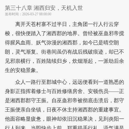
第三十八章 湘西归安，天机入世
发布时间：
2026-03-27 08:00:00
离开天苍村寨不过半日，主角团一行人行云穿
梭，很快便踏入了湘西郡的地界。曾经被巫蛊邪帝搅
得腥风血雨、妖气弥漫的湘西郡，如今已是晴空朗
朗，灵气渐复。街巷间虽仍有战后残破痕迹，却已不
见邪祟横行，百姓陆续归乡，炊烟渐起，一派劫后余
生的安稳景象。
众人一路行至郡城中心，远远便看到一道熟悉的
身影正指挥着修士与百姓修缮房舍、安顿伤员——正
是湘西郡郡守王振。自巫蛊邪帝被彻底击溃后，郡守
王振便亲自坐镇，日夜不休主持湘西郡的重建事宜。
他面容略显疲惫，眼神却依旧沉稳果决，见到炎阳一
行人到来，当即快步上前，郑重拱手行礼，语气满是