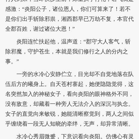
感激：“炎阳公子，诸位恩人，你们可算来了！若不
是你们出手斩除邪祟，湘西郡早已万劫不复，本官代
全郡百姓，谢过诸位大恩！”
炎阳连忙扶起他，温声道：“郡守大人客气，斩
除邪魔，守护苍生，本就是我们修行之人的分内之
事。”
一旁的水冷心安静伫立，目光却不自觉地落在队
伍后方的曦身上。自天苍村寨起，她便隐隐觉得，这
名突然加入的神秘女子，看向炎阳的眼神格外不同，
没有敌意，却藏着一种旁人无法介入的深沉与执念。
女子的直觉向来敏锐，她能清晰察觉到，两人之间似
乎缠绕着一段无人知晓的牵绊，无声，却异常清晰。
水冷心秀眉微蹙，下意识看向炎阳。仿佛心有灵