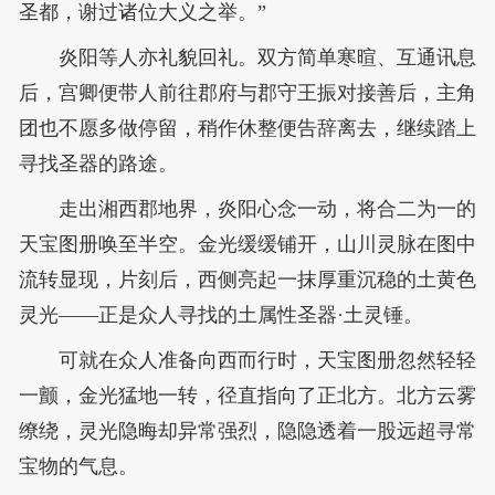
圣都，谢过诸位大义之举。”
炎阳等人亦礼貌回礼。双方简单寒暄、互通讯息
后，宫卿便带人前往郡府与郡守王振对接善后，主角
团也不愿多做停留，稍作休整便告辞离去，继续踏上
寻找圣器的路途。
走出湘西郡地界，炎阳心念一动，将合二为一的
天宝图册唤至半空。金光缓缓铺开，山川灵脉在图中
流转显现，片刻后，西侧亮起一抹厚重沉稳的土黄色
灵光——正是众人寻找的土属性圣器·土灵锤。
可就在众人准备向西而行时，天宝图册忽然轻轻
一颤，金光猛地一转，径直指向了正北方。北方云雾
缭绕，灵光隐晦却异常强烈，隐隐透着一股远超寻常
宝物的气息。