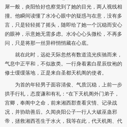
犀一般，炎阳恰好也察觉到了她的目光，两人视线相
撞。他瞬间读懂了水冷心眼中的疑惑与在意，没有多
言，只是轻轻摇了摇头，随即给了她一个沉稳而安心
的眼神，示意她无需多虑。水冷心心头微松，不再多
问，只是将那一丝异样悄悄藏在心底。
就在此时，远处天际忽然有数道流光疾驰而来，
气息中正平和，不似敌类。一行身着素白星辰纹袍的
修士缓缓落地，正是来自圣都天机阁的使者。
为首的年轻男子面容清俊、气质沉稳，上前一步
拱手行礼，态度谦和有礼：“在下天机阁外门弟子，
宫卿，奉阁中之命，前来湘西郡查看灾情、记录战
况，并协助善后。久闻炎阳公子一行人大破巫蛊邪
帝，拯救湘西苍生于水火，我等在此，代天机阁、代