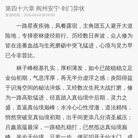
第四十六章 阎州安宁·剑门异状
发布时间：
2026-04-04 08:00:00
一路星夜疾驰，风餐露宿，主角团五人避开大道
险地，专择密林捷径前行。历经数日奔波，众人修为
皆在连番血战与生死磨砺中突飞猛进，心境与灵力早
已今非昔比。
林子峰根基扎实，厚积薄发，如今已能稳稳立足
金仙初期，气息浑厚，再无半分虚浮之感；炎阳得益
于识海空间的秘法淬炼，又经数次生死大战打磨，修
为一路高歌猛进，径直踏入真仙境中后期，灵力之
盛，直逼真仙境巅峰；水冷心心性澄澈，道法精纯，
悄然突破至真仙境初期，出手间更添几分清圣威压；
吕鑫底蕴最深，一路稳扎稳打，已然抵达真仙境巅
峰，半步天仙境，只差一步，便可叩开天仙大门，成