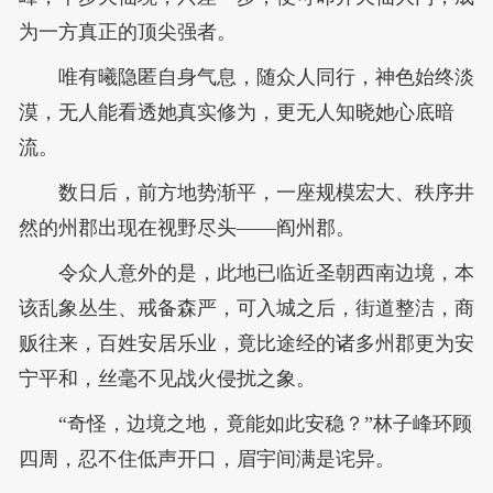
为一方真正的顶尖强者。
唯有曦隐匿自身气息，随众人同行，神色始终淡
漠，无人能看透她真实修为，更无人知晓她心底暗
流。
数日后，前方地势渐平，一座规模宏大、秩序井
然的州郡出现在视野尽头——阎州郡。
令众人意外的是，此地已临近圣朝西南边境，本
该乱象丛生、戒备森严，可入城之后，街道整洁，商
贩往来，百姓安居乐业，竟比途经的诸多州郡更为安
宁平和，丝毫不见战火侵扰之象。
“奇怪，边境之地，竟能如此安稳？”林子峰环顾
四周，忍不住低声开口，眉宇间满是诧异。