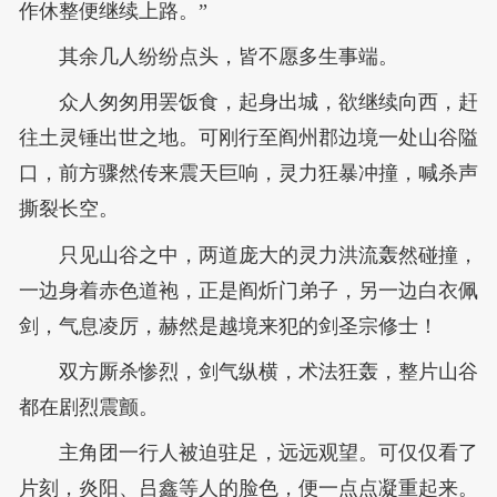
作休整便继续上路。”
其余几人纷纷点头，皆不愿多生事端。
众人匆匆用罢饭食，起身出城，欲继续向西，赶
往土灵锤出世之地。可刚行至阎州郡边境一处山谷隘
口，前方骤然传来震天巨响，灵力狂暴冲撞，喊杀声
撕裂长空。
只见山谷之中，两道庞大的灵力洪流轰然碰撞，
一边身着赤色道袍，正是阎炘门弟子，另一边白衣佩
剑，气息凌厉，赫然是越境来犯的剑圣宗修士！
双方厮杀惨烈，剑气纵横，术法狂轰，整片山谷
都在剧烈震颤。
主角团一行人被迫驻足，远远观望。可仅仅看了
片刻，炎阳、吕鑫等人的脸色，便一点点凝重起来。