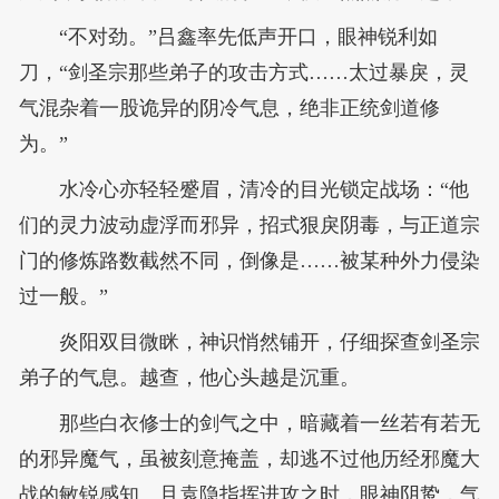
“不对劲。”吕鑫率先低声开口，眼神锐利如
刀，“剑圣宗那些弟子的攻击方式……太过暴戾，灵
气混杂着一股诡异的阴冷气息，绝非正统剑道修
为。”
水冷心亦轻轻蹙眉，清冷的目光锁定战场：“他
们的灵力波动虚浮而邪异，招式狠戾阴毒，与正道宗
门的修炼路数截然不同，倒像是……被某种外力侵染
过一般。”
炎阳双目微眯，神识悄然铺开，仔细探查剑圣宗
弟子的气息。越查，他心头越是沉重。
那些白衣修士的剑气之中，暗藏着一丝若有若无
的邪异魔气，虽被刻意掩盖，却逃不过他历经邪魔大
战的敏锐感知。且袁隐指挥进攻之时，眼神阴鸷，气