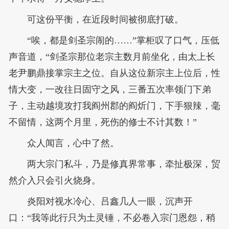
可这份平衡，在近段时间被彻底打破。
“唉，都是剑圣宗闹的……”掌柜叹了口气，压低
声音道，“剑圣宗那位老宗主数月前坐化，由太上长
老尹鹏鼎接掌宗主之位。自从这位新宗主上位后，性
情大变，一改往日固守之风，三番五次率领门下弟
子，主动越境攻打我阎州郡的阎炘门，下手狠辣，毫
不留情，这两个月里，死伤的修士不计其数！”
众人闻言，心中了然。
两大宗门私斗，乃是修真界常事，牵扯极深，贸
然介入只会引火烧身。
炎阳对视水冷心、吕鑫几人一眼，沉声开
口：“我等此行只为土灵锤，不必卷入宗门恩怨，稍