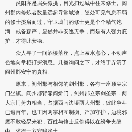
炎阳亦是眉头微挑，目光扫过城中往来修士。阎
州郡内修炼者数量远超寻常城池，随处可见气息不弱
的修士擦肩而过，守卫城门的修士更是个个精气饱
满，戒备森严，显然并非安逸无争，而是有人强力庇
护，才得此安稳。
众人寻了一间酒楼落座，点上茶水点心，不动声
色地向掌柜打探消息。几番询问之下，才终于弄清了
阎州郡安宁的真相。
原来，阎州郡与相邻的剑州郡，各有一座顶尖宗
门坐镇。阎州郡背靠阎炘门，剑州郡立宗剑圣宗，两
大宗门势力相当，占据西南边境两大州郡，彼此争斗
已逾百年。也正因两宗相互制衡、严加守护，边境邪
魔不敢轻易来犯，百姓与修士反倒得以在纷争夹缝
中，求得一方安稳净土。