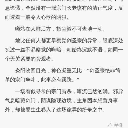
息诡谲，全然没有一派宗门长老该有的清正气度，反
而透着一股令人心悸的阴狠。
曦站在人群后方，指尖微不可查地一动。
她比任何人都更早察觉剑圣宗的异常，眼底深处
掠过一丝不易察觉的晦暗，却始终沉默不语，如同一
个无关紧要的旁观者。
炎阳收回目光，神色凝重无比：“剑圣宗绝非简
单的宗门争斗，此事必有蹊跷。”
一场看似寻常的宗门厮杀，暗流已然汹涌。邪异
气息暗藏剑门，阴谋隐现边境，主角团本想置身事
外，却被硬生生卷入了这场诡异的纷争之中。
举报