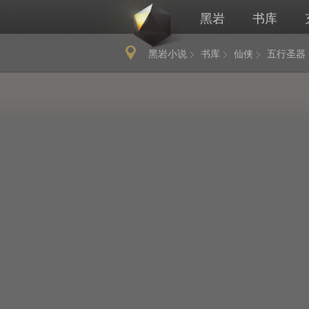
黑岩
书库
黑岩小说
书库
仙侠
五行圣器