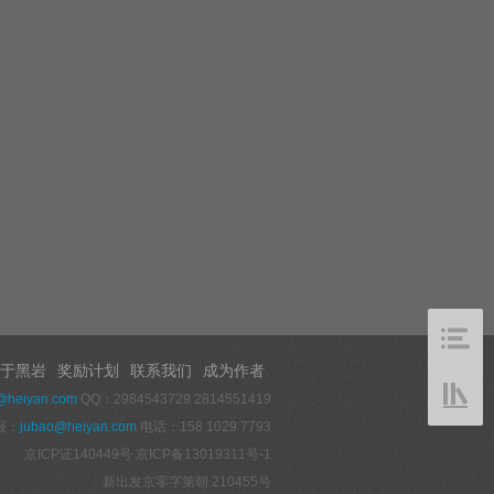
于黑岩
奖励计划
联系我们
成为作者
@heiyan.com
QQ：2984543729 2814551419
报：
jubao@heiyan.com
电话：158 1029 7793
京ICP证140449号
京ICP备13019311号-1
新出发京零字第朝 210455号