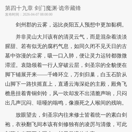
第四十九章 剑门魔渊·诡帝藏锋
发布时间：
2026-04-07 08:00:00
剑州郡的云雾，远比炎阳五人预想中更加黏稠。
并非灵山大川该有的清灵云气，而是混杂着淡淡
腥甜、若有似无的腐朽气息，如同久闭不见天日的古
墓中弥漫的尘雾，吸一口入肺，便让灵力运转都微微
滞涩。袁隐领着一行人穿破云层，剑圣宗的全貌便在
脚下铺展开来——千峰环立，万剑归巢，白玉石阶从
山脚下一路扶摇直上，直通云海深处的主殿，殿角飞
檐悬挂着青铜剑铃，风一吹却发不出清脆声响，只闷
出几声沉闷、喑哑的嗡鸣，像濒死之人喉间的残响。
放眼望去，剑圣宗内往来修士皆着统一的素白剑
袍，衣袂翻飞间本该有剑修独有的凌厉与清傲，可此