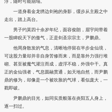
浮，随时可能崩塌。
一道身着金龙绣边剑袍的身影，缓步从主殿之中
走出，踏上高台。
男子约莫四十余岁年纪，面容俊朗，眉宇间带着
一股睥睨天下的傲气，正是剑圣宗宗主，尹鹏鼎。
他周身散发的气息，清晰地停留在半步金仙境，
可这股力量却并非自身苦修而来，而是靠外力强行堆
砌、甚至被魔气灌注而成，虚浮不稳，外强中干。真
正的金仙强者，气息圆融贯通，如天地自然，而尹鹏
鼎的修为，却像是一个被吹胀的气球，看似庞大，一
戳即破。
尹鹏鼎的目光，如同实质般落在炎阳五人身上，
逐一扫过。