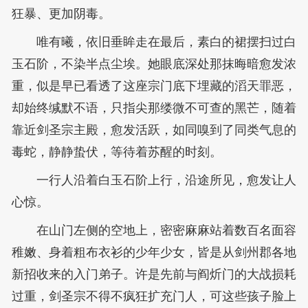
狂暴、更加阴毒。
唯有曦，依旧垂眸走在最后，素白的裙摆扫过白
玉石阶，不染半点尘埃。她眼底深处那抹晦暗愈发浓
重，似是早已看透了这座宗门底下埋藏的滔天罪恶，
却始终缄默不语，只指尖那缕微不可查的黑芒，随着
靠近剑圣宗主殿，愈发活跃，如同嗅到了同类气息的
毒蛇，静静蛰伏，等待着苏醒的时刻。
一行人沿着白玉石阶上行，沿途所见，愈发让人
心惊。
在山门左侧的空地上，密密麻麻站着数百名面容
稚嫩、身着粗布衣衫的少年少女，皆是从剑州郡各地
新招收来的入门弟子。许是先前与阎炘门的大战损耗
过重，剑圣宗不得不疯狂扩充门人，可这些孩子脸上