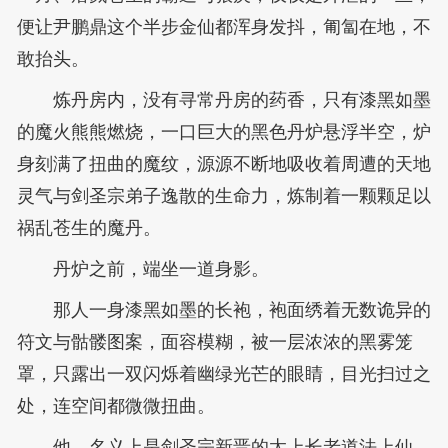
便让尹鹏鼎这个半步金仙都浑身发抖，匍匐在地，不
敢抬头。
炼丹房内，没有寻常丹房的药香，只有漆黑如墨
的魔火熊熊燃烧，一口巨大的黑色丹炉悬浮半空，炉
身刻满了扭曲的魔纹，源源不断地吸收着周遭的天地
灵气与剑圣宗弟子逸散的生命力，炼制着一颗颗足以
祸乱苍生的魔丹。
丹炉之前，端坐一道身影。
那人一身漆黑如墨的长袍，袍面绣着无数诡异的
符文与骷髅图案，面容模糊，被一层浓浓的黑雾笼
罩，只露出一双闪烁着幽绿光芒的眼睛，目光扫过之
处，连空间都微微扭曲。
他，名义上是剑圣宗新晋的太上长老道法上仙，