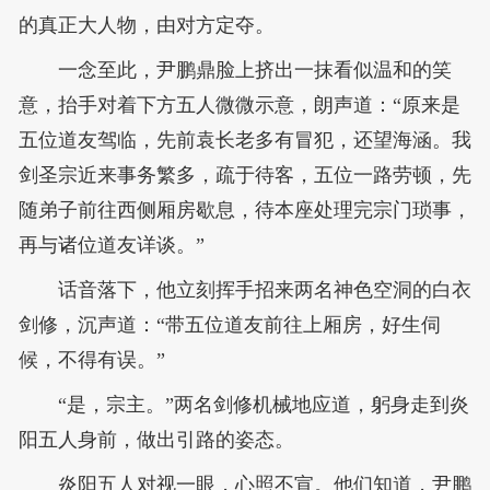
的真正大人物，由对方定夺。
一念至此，尹鹏鼎脸上挤出一抹看似温和的笑
意，抬手对着下方五人微微示意，朗声道：“原来是
五位道友驾临，先前袁长老多有冒犯，还望海涵。我
剑圣宗近来事务繁多，疏于待客，五位一路劳顿，先
随弟子前往西侧厢房歇息，待本座处理完宗门琐事，
再与诸位道友详谈。”
话音落下，他立刻挥手招来两名神色空洞的白衣
剑修，沉声道：“带五位道友前往上厢房，好生伺
候，不得有误。”
“是，宗主。”两名剑修机械地应道，躬身走到炎
阳五人身前，做出引路的姿态。
炎阳五人对视一眼，心照不宣。他们知道，尹鹏