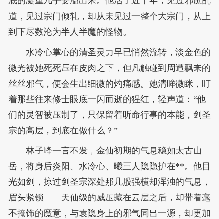
底的凝重几乎要溢出来。他活了近千年，见过邪魔乱
道，见过宗门倾轧，却从未见过一整个大宗门，从上
到下尽数沦为半人半魔的怪物。
水冷心掌心的清圣灵力早已悄然流转，淡金色的
微光被她死死压在皮肉之下，但凡触碰到周遭飘来的
丝丝邪气，便会生出细微的灼痛感。她清眸微眯，盯
着那些往来修士眼底一闪而逝的猩红，轻声道：“他
们的灵智被压制了，只保留着听命行事的本能，剑圣
宗的高层，到底在做什么？”
林子峰一言不发，金仙初期的气息稳如太古山
岳，将身后炎阳、水冷心、曦三人隐隐护在**。他目
光如剑，掠过剑圣宗深处那几股强横却浑浊的气息，
眉头紧锁——天仙级的威压藏在云层之后，却带着毫
不掩饰的魔意，与袁隐身上的邪气同出一源，却更加