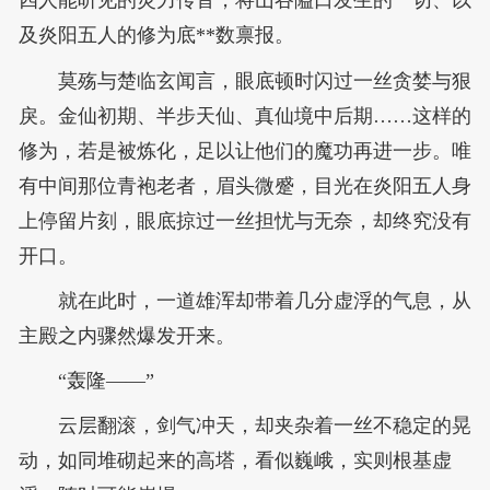
四人能听见的灵力传音，将山谷隘口发生的一切、以
及炎阳五人的修为底**数禀报。
莫殇与楚临玄闻言，眼底顿时闪过一丝贪婪与狠
戾。金仙初期、半步天仙、真仙境中后期……这样的
修为，若是被炼化，足以让他们的魔功再进一步。唯
有中间那位青袍老者，眉头微蹙，目光在炎阳五人身
上停留片刻，眼底掠过一丝担忧与无奈，却终究没有
开口。
就在此时，一道雄浑却带着几分虚浮的气息，从
主殿之内骤然爆发开来。
“轰隆——”
云层翻滚，剑气冲天，却夹杂着一丝不稳定的晃
动，如同堆砌起来的高塔，看似巍峨，实则根基虚