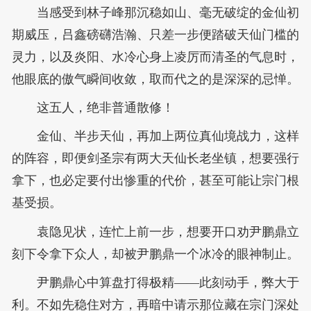
当感受到林子峰那沉稳如山、毫无破绽的金仙初
期威压，吕鑫磅礴浩瀚、只差一步便踏破天仙门槛的
灵力，以及炎阳、水冷心身上凌厉而清圣的气息时，
他眼底的傲气瞬间收敛，取而代之的是深深的忌惮。
这五人，绝非普通散修！
金仙、半步天仙，再加上两位真仙境战力，这样
的阵容，即便剑圣宗有两大天仙长老坐镇，想要强行
拿下，也必定要付出惨重的代价，甚至可能让宗门根
基受损。
袁隐见状，连忙上前一步，想要开口劝尹鹏鼎立
刻下令拿下众人，却被尹鹏鼎一个冰冷的眼神制止。
尹鹏鼎心中算盘打得极精——此刻动手，弊大于
利。不如先稳住对方，再暗中请示那位藏在宗门深处