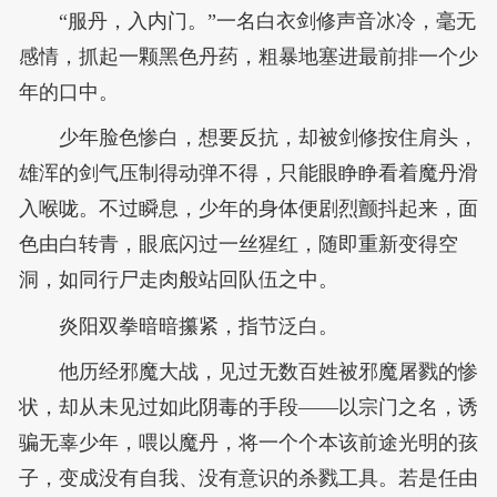
“服丹，入内门。”一名白衣剑修声音冰冷，毫无
感情，抓起一颗黑色丹药，粗暴地塞进最前排一个少
年的口中。
少年脸色惨白，想要反抗，却被剑修按住肩头，
雄浑的剑气压制得动弹不得，只能眼睁睁看着魔丹滑
入喉咙。不过瞬息，少年的身体便剧烈颤抖起来，面
色由白转青，眼底闪过一丝猩红，随即重新变得空
洞，如同行尸走肉般站回队伍之中。
炎阳双拳暗暗攥紧，指节泛白。
他历经邪魔大战，见过无数百姓被邪魔屠戮的惨
状，却从未见过如此阴毒的手段——以宗门之名，诱
骗无辜少年，喂以魔丹，将一个个本该前途光明的孩
子，变成没有自我、没有意识的杀戮工具。若是任由