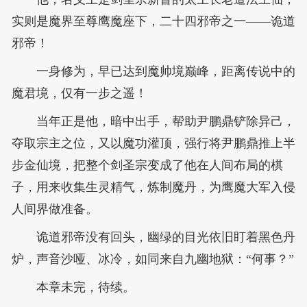
实则是魔界至尊鹰魔座下，二十四邪帝之一——诡道
邪帝！
一身修为，早已达到魔帅境巅峰，距离传说中的
魔君境，仅有一步之遥！
当年正是他，暗中出手，帮助尹鹏鼎铲除异己，
夺取宗主之位，又以魔功灌顶，强行将尹鹏鼎推上半
步金仙境，把整个剑圣宗变成了他在人间布局的棋
子，用来收集生灵精气，炼制魔丹，为鹰魔大军入侵
人间界做准备。
诡道邪帝没有回头，幽绿的目光依旧盯着黑色丹
炉，声音沙哑、冰冷，如同来自九幽地狱：“何事？”
本章未完，待续。