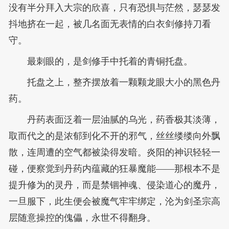
没有半分拜入大宗的欣喜，只有恐惧与茫然，瑟瑟发
抖地挤在一起，被几名面无表情的白衣剑修持刀看
守。
最刺眼的，是剑修手中托着的青铜托盘。
托盘之上，整齐摆放着一颗颗龙眼大小的黑色丹
药。
丹药表面泛着一层油腻的乌光，药香极其淡薄，
取而代之的是浓郁到化不开的邪气，丝丝缕缕向外飘
散，连周遭的空气都被染得发暗。炎阳的神识轻轻一
碰，便察觉到丹药内蕴藏的狂暴魔能——那根本不是
提升修为的灵丹，而是禁锢神魂、侵染道心的魔丹，
一旦服下，此生便会被魔气牢牢绑定，沦为剑圣宗高
层随意操控的傀儡，永世不得翻身。