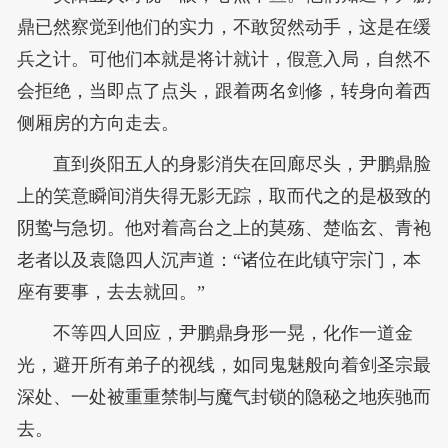
鼎已然察觉到他们的实力，不敢贸然动手，这是在缓
兵之计。可他们本就是将计就计，假意入局，自然不
会拒绝，当即点了点头，跟着两名剑修，转身向着西
侧厢房的方向走去。
直到炎阳五人的身影消失在回廊尽头，尹鹏鼎脸
上的笑意瞬间消失得无影无踪，取而代之的是极致的
阴鸷与急切。他对着高台之上的莫殇、楚临玄、青袍
老者以及袁隐四人沉声道：“诸位在此镇守宗门，本
座有要事，去去就回。”
不等四人回应，尹鹏鼎身形一晃，化作一道金
光，避开所有弟子的视线，如同鬼魅般向着剑圣宗最
深处、一处被重重禁制与魔气封锁的隐秘之地疾驰而
去。