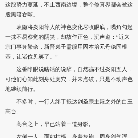
这股势力蔓延，不止西南边境，整个修真界都会被这
股黑暗吞噬。
袁隐将炎阳等人的神色变化尽收眼底，嘴角勾起
一抹不易察觉的阴笑，却故作正色，沉声道：“近来
宗门事务繁杂，新晋弟子需服用固本培元丹稳固根
基，让诸位见笑了。”
这番睁眼说瞎话的说辞，自然骗不过炎阳五人，
可他们心知此刻身处虎穴，并未点破，只是不动声色
地继续前行。
不多时，一行人终于抵达剑圣宗主殿之外的白玉
高台。
高台之上，早已站着三道身影。
左侧一人，面如枯槁，身着灰袍，周身剑气浑