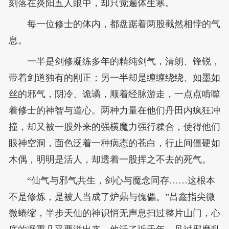
刻落在炎阳五人眼中，却只觉遍体生寒。
每一位修士的体内，都盘踞着两股截然相悖的气
息。
一半是剑修凝练多年的精纯剑气，清朗、锋锐，
带着剑道独有的刚正；另一半却是缠缠绕绕、如墨如
丝的邪气，阴冷、诡谲，顺着经脉游走，一点点啃噬
着修士的神智与道心。两种力量在他们丹田内疯狂冲
撞，却又被一股外来的强横魔力强行糅合，使得他们
眼神空洞，面色泛着一种病态的苍白，行止间僵硬如
木偶，明明是活人，却透着一股挥之不去的死气。
“仙气与邪气共生，剑心与魔念同存……这根本
不是修炼，是被人当成了炉鼎与傀儡。”吕鑫指尖微
微蜷缩，半步天仙的神识悄无声息扫过整片山门，心