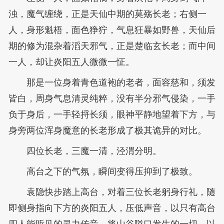
浊，魔气缠绕，正是天仙中期的莫殇长老；右侧一
人，身形魁梧，面色狰狞，气息狂暴如野兽，天仙后
期的修为混杂着滔天邪气，正是楚临玄长老；而中间
一人，却让炎阳五人微微一怔。
那是一位身着青色道袍的老者，面容慈和，须发
皆白，周身气息清灵纯粹，没有半分邪气侵染，一手
负于身后，一手轻捋长须，眼神平静地望着下方，与
身旁两位浑身魔意的长老形成了极其诡异的对比。
四位长老，三魔一清，泾渭分明。
高台之下的气氛，瞬间变得压抑到了极致。
袁隐快步踏上高台，对着三位长老躬身行礼，随
即侧身指向下方的炎阳五人，压低声音，以只有高台