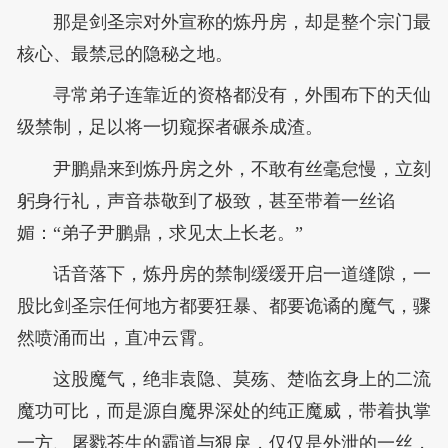
那是剑圣宗对外宣称的炼丹房，却是整个宗门最
核心、最禁忌的隐秘之地。
寻常弟子连靠近的资格都没有，外围布下的天仙
级禁制，足以将一切窥探者碾杀成渣。
尹鹏鼎来到炼丹房之外，不敢有丝毫怠慢，立刻
躬身行礼，声音恭敬到了极致，甚至带着一丝谄
媚：“弟子尹鹏鼎，求见太上长老。”
话音落下，炼丹房的禁制缓缓开启一道缝隙，一
股比剑圣宗任何地方都要狂暴、都要诡谲的魔气，骤
然喷涌而出，直冲云霄。
这股魔气，绝非袁隐、莫殇、楚临玄身上的二流
魔功可比，而是源自魔界深处的纯正魔威，带着执掌
一方、屠戮苍生的霸道与狠戾，仅仅是外泄的一丝，