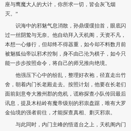
座与鹰魔大人的大计，你所求一切，皆会灰飞烟
灭。”
识海中的邪魅气息消散，孙鼎缓缓抬首，眼底闪
过一丝阴鸷与无奈。他自幼拜入天机阁，天资不凡，
本想一心修行，但却终不得器重，如今却不料数月前
被魅狐仙帝以邪术控制，身不由己沦为棋子，如今只
能一步步按照命令，将自己的师兄推向绝境。
他强压下心中的纷乱，整理好衣袍，径直走出竹
舍，朝着内门长老殿走去。按照计划，他要在长老们
面前刻意夸大雅州郡的危机，谎称探查小队传回最后
讯息，提及木枯岭有魔帝级别的邪祟盘踞，唯有大罗
金仙境的强者前往，才能探查真相、剿灭邪祟。
与此同时，内门主峰的悟道台之上，天机阁内门