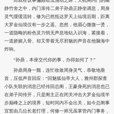
而就在议事偏殿暗流涌动之际，天机阁内门的幽
静竹舍之中，内门亲传二弟子孙鼎正静坐调息，周身
灵气缓缓流转，修为已然抵达罗天上仙境后期，距离
大罗金仙境仅有一步之遥。忽然，他眉心微微一烫，
一道隐晦的粉色灵力悄无声息地钻入识海，紧接着，
一道娇媚入骨、却又带着无尽邪魅的声音在他脑海中
炸响。
“孙鼎，本座交代你的事，办得如何了？”
孙鼎周身一颤，连忙收敛周身灵气，恭敬地垂
首，压低声音回应：“回魅狐仙帝大人，雅州郡探查
小队失联的消息已经传回总阁，王豪身死的消息也已
在弟子间传开，只是阁主正在闭关冲击大罗金仙境半
步巅峰之上的境界，短时间内不会出关，如今总阁事
宜暂由几位长老打理，何修一师兄虽掌管内门事务，