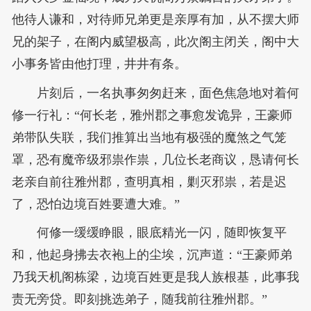
他待人谦和，对待师兄弟更是亲厚有加，从不摆大师
兄的架子，在阁内威望极高，此次阁主闭关，阁中大
小事务皆由他打理，井井有条。
片刻后，一名执事匆匆赶来，面色焦急地对着何
修一行礼：“何长老，雅州郡之事愈发诡异，王豪师
弟带队失联，我们推算出当地有极强的魔煞之气笼
罩，恐有魔帝级邪祟作祟，几位长老商议，恳请何长
老亲自前往雅州郡，查明真相，剿灭邪祟，若是迟
了，恐怕边境百姓要遭大难。”
何修一缓缓睁眼，眼底精光一闪，随即恢复平
和，他起身拂去衣袍上的尘埃，沉声道：“王豪师弟
乃我天机阁栋梁，边境百姓更是我人族根基，此事我
责无旁贷。即刻挑选弟子，随我前往雅州郡。”