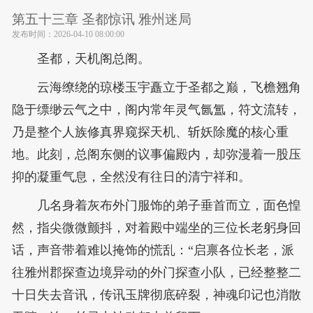
第五十三章 圣都惊讯 雅州迷局
发布时间：
2026-04-10 08:00:00
圣都，天机阁总阁。
云海缭绕的琼楼玉宇矗立于圣都之巅，飞檐翘角
隐于缥缈云气之中，阁内常年灵气氤氲，符文流转，
乃是整个人族修真界窥探天机、斩妖除魔的核心重
地。此刻，总阁东侧的议事偏殿内，却弥漫着一股压
抑的凝重气息，全然没有往日的清宁祥和。
几名身着灰布外门服饰的弟子垂首而立，面色惶
然，指尖微微颤抖，对着殿中端坐的三位长老躬身回
话，声音带着难以掩饰的慌乱：“启禀各位长老，派
往雅州郡探查边境异动的外门探查小队，已经整整二
十日失去音讯，传讯玉牌彻底碎裂，神魂印记也消散