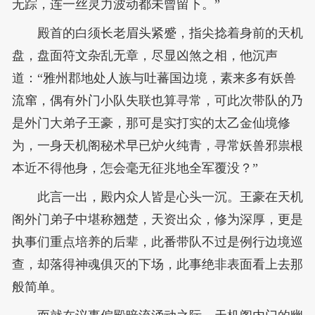
无踪，连一丝灵力波动都未曾留下。”
殿首的白须长老眉头紧蹙，指尖捻着身前的天机
盘，盘面符文杂乱无章，尽显凶煞之相，他沉声
道：“雅州郡地处人族与吐蕃国边境，素来多有妖兽
流窜，偶有外门小队失联也算寻常，可此次带队的乃
是外门大弟子王豪，那可是实打实的太乙金仙境修
为，一身天机阁秘术早已炉火纯青，寻常妖兽邪祟根
本近不得他身，怎会毫无征兆地全军覆没？”
此言一出，殿内众人皆是心头一沉。王豪在天机
阁外门弟子中堪称翘楚，天资出众，修为深厚，更是
执事们重点培养的后辈，此番带队不过是例行边境巡
查，却落得神魂俱灭的下场，此事绝非表面看上去那
般简单。