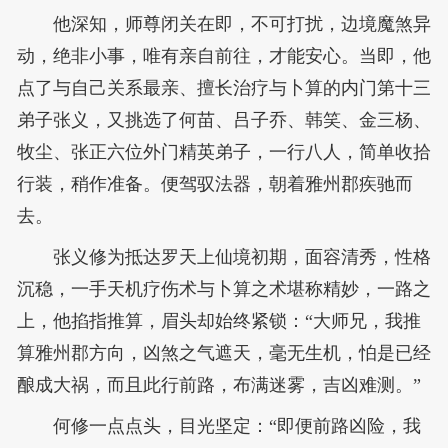
他深知，师尊闭关在即，不可打扰，边境魔煞异
动，绝非小事，唯有亲自前往，才能安心。当即，他
点了与自己关系最亲、擅长治疗与卜算的内门第十三
弟子张义，又挑选了何苗、吕子乔、韩笑、金三杨、
牧尘、张正六位外门精英弟子，一行八人，简单收拾
行装，稍作准备。便驾驭法器，朝着雅州郡疾驰而
去。
张义修为抵达罗天上仙境初期，面容清秀，性格
沉稳，一手天机疗伤术与卜算之术堪称精妙，一路之
上，他掐指推算，眉头却始终紧锁：“大师兄，我推
算雅州郡方向，凶煞之气遮天，毫无生机，怕是已经
酿成大祸，而且此行前路，布满迷雾，吉凶难测。”
何修一点点头，目光坚定：“即便前路凶险，我