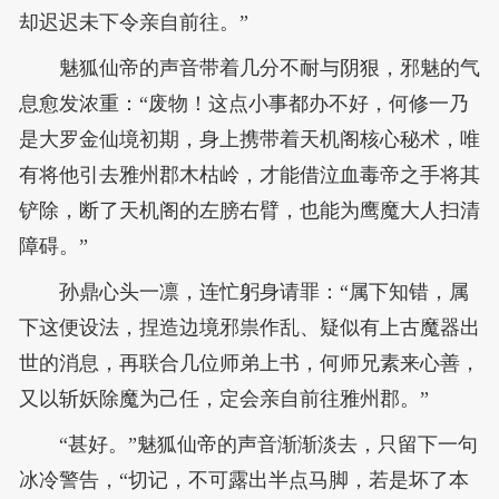
却迟迟未下令亲自前往。”
魅狐仙帝的声音带着几分不耐与阴狠，邪魅的气
息愈发浓重：“废物！这点小事都办不好，何修一乃
是大罗金仙境初期，身上携带着天机阁核心秘术，唯
有将他引去雅州郡木枯岭，才能借泣血毒帝之手将其
铲除，断了天机阁的左膀右臂，也能为鹰魔大人扫清
障碍。”
孙鼎心头一凛，连忙躬身请罪：“属下知错，属
下这便设法，捏造边境邪祟作乱、疑似有上古魔器出
世的消息，再联合几位师弟上书，何师兄素来心善，
又以斩妖除魔为己任，定会亲自前往雅州郡。”
“甚好。”魅狐仙帝的声音渐渐淡去，只留下一句
冰冷警告，“切记，不可露出半点马脚，若是坏了本