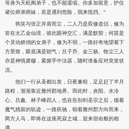
等身为天机阁弟子，也不能退缩。你多加留意，护住
诸位师弟师妹，若是遇到危险，我来抵挡。”
韩笑与张正并肩而立，二人乃是双修道侣，修为
皆在太乙金仙境，彼此眼神交汇，满是默契；何苗是
个灵动娇俏的女弟子，修为不弱，一路好奇地望着下
方景致，眼底满是朝气；吕子乔、金三杨、牧尘三人
亦是神情肃穆，紧握手中法器，随时准备应对突发状
况。
他们一行从圣都出发，日夜兼程，足足赶了半月
路程，渐渐靠近雅州郡地界。而此时，炎阳、水冷
心、吕鑫、林子峰四人，也在告别剑圣宗之后，循着
魔气残留的轨迹，一路疾驰，朝着雅州郡方向而来，
两方人马，即将在这座死寂之城，迎来宿命般的相
遇。