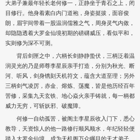
大弟子兼最年轻长老何修一，正静坐于青石之上，闭
目修行。他身着素白内门道袍，身姿挺拔，面容俊
朗，眉宇间带着一股温润儒雅之气，周身灵气内敛，
却隐隐透着大罗金仙境初期的磅礴威压，看似平和，
实则修为深不可测。
背后剑匣之中，六柄长剑静静蛰伏，三柄泛着温
润灵光的乃是师尊李星辰亲手打造，分别为秋光、断
河、听风，剑身镌刻天机符文，蕴含大道至理；另外
三柄剑气凌厉，赤金、熔炼、荡魔，皆是他历经百年
苦修，采集九天玄铁、地心焱火亲手铸就，每一柄都
威力无穷，可斩妖邪、破魔障。
何修一自幼孤苦，被阁主李星辰收入门下，悉心
教导，天资惊人的他一路修行顺风顺水，年纪轻轻便
踏入大罗金仙境，成为天机阁万众瞩目的天才弟子。