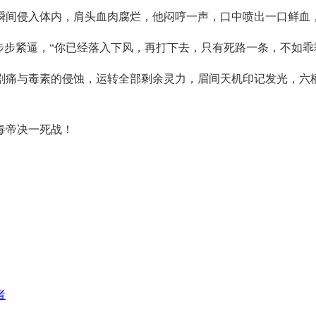
瞬间侵入体内，肩头血肉腐烂，他闷哼一声，口中喷出一口鲜血
步步紧逼，“你已经落入下风，再打下去，只有死路一条，不如乖
剧痛与毒素的侵蚀，运转全部剩余灵力，眉间天机印记发光，六
毒帝决一死战！
者