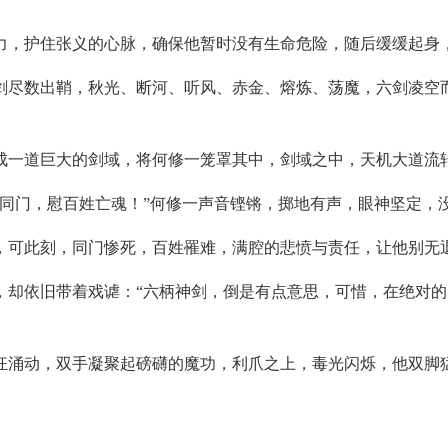
力，护住张义的心脉，确保他暂时没有生命危险，随后缓缓起身
剑尽数出鞘，秋光、断河、听风、赤金、熔炼、荡魔，六剑凌空
成一道巨大的剑域，将何修一笼罩其中，剑域之中，天机大道流
我同门，慰百姓亡魂！”何修一声音铿锵，掷地有声，眼神坚定，
，可此刻，同门惨死，百姓罹难，满腔的悲愤与责任，让他别无
，却依旧带着戏谑：“六柄神剑，倒是有点意思，可惜，在绝对
狂涌动，双手凝聚起磅礴的魔功，利爪之上，毒光闪烁，他双脚