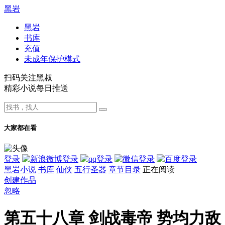
黑岩
黑岩
书库
充值
未成年保护模式
扫码关注黑叔
精彩小说每日推送
大家都在看
登录
黑岩小说
书库
仙侠
五行圣器
章节目录
正在阅读
创建作品
忽略
第五十八章 剑战毒帝 势均力敌