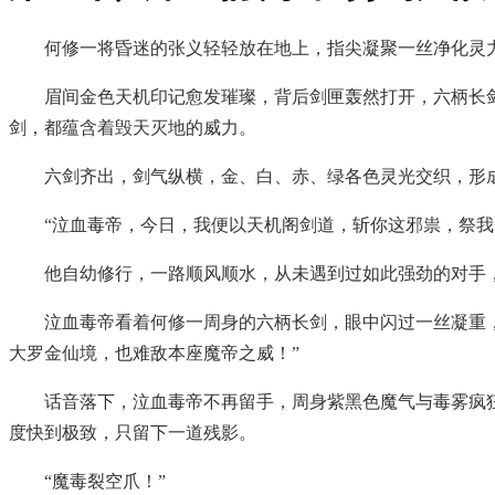
何修一将昏迷的张义轻轻放在地上，指尖凝聚一丝净化灵
眉间金色天机印记愈发璀璨，背后剑匣轰然打开，六柄长
剑，都蕴含着毁天灭地的威力。
六剑齐出，剑气纵横，金、白、赤、绿各色灵光交织，形
“泣血毒帝，今日，我便以天机阁剑道，斩你这邪祟，祭
他自幼修行，一路顺风顺水，从未遇到过如此强劲的对手
泣血毒帝看着何修一周身的六柄长剑，眼中闪过一丝凝重
大罗金仙境，也难敌本座魔帝之威！”
话音落下，泣血毒帝不再留手，周身紫黑色魔气与毒雾疯
度快到极致，只留下一道残影。
“魔毒裂空爪！”