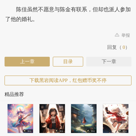
陈佳虽然不愿意与陈金有联系，但却也派人参加
了他的婚礼。
举报
回复（
0
）
上一章
目录
下一章
下载黑岩阅读APP，红包赠币奖不停
精品推荐