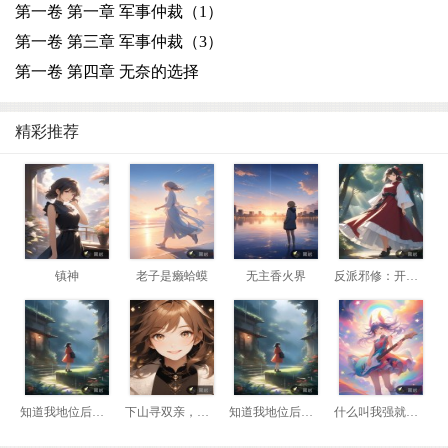
第一卷 第一章 军事仲裁（1）
第一卷 第三章 军事仲裁（3）
第一卷 第四章 无奈的选择
精彩推荐
镇神
老子是癞蛤蟆
无主香火界
反派邪修：开局我是瘸腿老头
知道我地位后，前妻悔哭了
下山寻双亲，我靠相术断生死！
知道我地位后，前妻悔哭了
什么叫我强就该死？那我换到妖兽阵营！