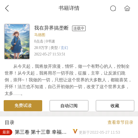
书籍详情
我在异界搞垄断
连载中
马德图
0
点击 |
0
书迷
28.9万字 | 类型 /
玄幻
2022-05-27 11:53:51
从今天起，我将放开浪漫，情怀，做一个有野心的人，控制全
世界！从今天起，我将用尽一切手段，征服，主宰，让反派们跪
倒，崇拜~！我做的一切，只想让这个世界的大多数人，都能喜笑，
开怀！法兰也不知道，自己开初做的一切，改变了这个世界太多，
太多......。
免费试读
自动订阅
收藏
目录
查看章节目录
第三卷 第十三章 幸福生活的模板（下）
最新
更新于2022-05-27 11:53