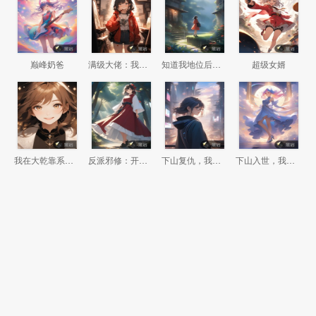
巅峰奶爸
满级大佬：我竟然回了新手村
知道我地位后，前妻悔哭了
超级女婿
我在大乾靠系统偷偷无敌
反派邪修：开局我是瘸腿老头
下山复仇，我是世间最后的龙王
下山入世，我的手段能通神