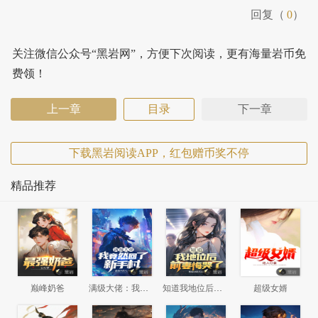
回复（
0
）
关注微信公众号“黑岩网”，方便下次阅读，更有海量岩币免
费领！
上一章
目录
下一章
下载黑岩阅读APP，红包赠币奖不停
精品推荐
巅峰奶爸
满级大佬：我竟然回了新手村
知道我地位后，前妻悔哭了
超级女婿