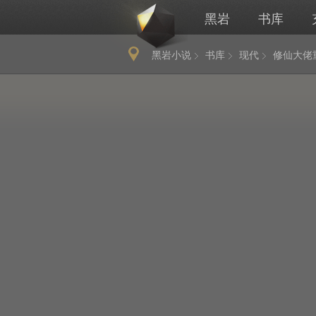
黑岩
书库
黑岩小说
书库
现代
修仙大佬