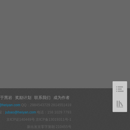
于黑岩
奖励计划
联系我们
成为作者
@heiyan.com
QQ：2984543729 2814551419
报：
jubao@heiyan.com
电话：158 1029 7793
京ICP证140449号
京ICP备13019311号-1
新出发京零字第朝 210455号