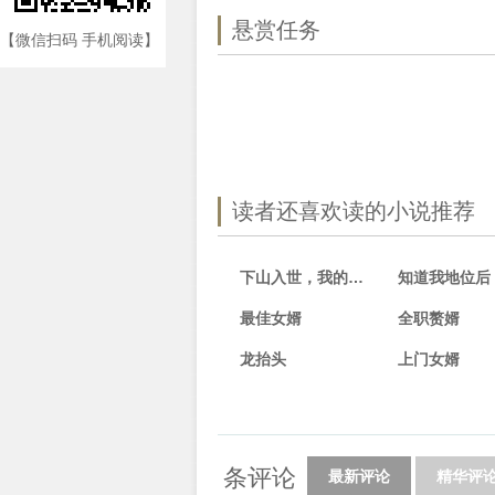
悬赏任务
【微信扫码 手机阅读】
读者还喜欢读的小说推荐
下山入世，我的手段能通神
最佳女婿
全职赘婿
龙抬头
上门女婿
条评论
最新评论
精华评