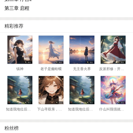
第三章 启程
精彩推荐
镇神
老子是癞蛤蟆
无主香火界
反派邪修：开局我是瘸腿老头
知道我地位后，前妻悔哭了
下山寻双亲，我靠相术断生死！
知道我地位后，前妻悔哭了
什么叫我强就该死？那我换到妖兽阵营！
粉丝榜