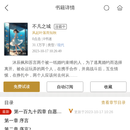
书籍详情
不凡之城
连载中
风起叶落而知秋
0
点击 |
0
书迷
31.1万字 | 类型 /
现代
2023-10-17 10:26:49
沐辰枫和苏言两个被一纸婚约束缚的人，为了逃离婚约而选择
离开。被命运玩弄的两个人，在携手合作，并肩战斗后，互生情
愫，在挣扎中，两个人应该何去何从……
免费试读
自动订阅
收藏
目录
查看章节目录
第一百九十四章 自愿与强迫的区别2
最新
更新于2023-10-17 10:26
第一章 序言
第二章 序言2