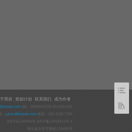
于黑岩
奖励计划
联系我们
成为作者
@heiyan.com
QQ：2984543729 2814551419
报：
jubao@heiyan.com
电话：158 1029 7793
京ICP证140449号
京ICP备13019311号-1
新出发京零字第朝 210455号