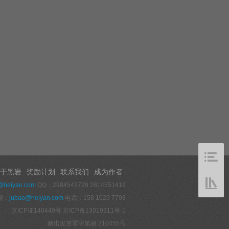
于黑岩
奖励计划
联系我们
成为作者
@heiyan.com
QQ：2984543729 2814551419
报：
jubao@heiyan.com
电话：158 1029 7793
京ICP证140449号
京ICP备13019311号-1
新出发京零字第朝 210455号