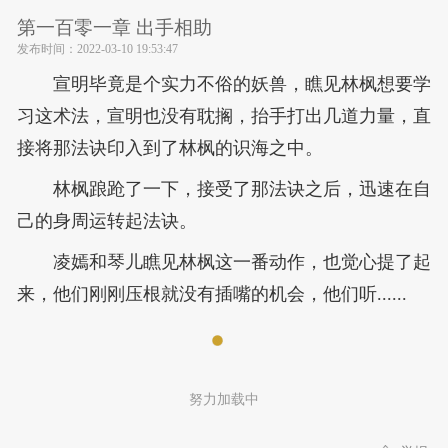
第一百零一章 出手相助
发布时间：
2022-03-10 19:53:47
宣明毕竟是个实力不俗的妖兽，瞧见林枫想要学
习这术法，宣明也没有耽搁，抬手打出几道力量，直
接将那法诀印入到了林枫的识海之中。
林枫踉跄了一下，接受了那法诀之后，迅速在自
己的身周运转起法诀。
凌嫣和琴儿瞧见林枫这一番动作，也觉心提了起
来，他们刚刚压根就没有插嘴的机会，他们听......
努力加载中