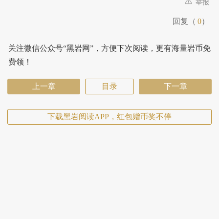
举报
回复（
0
）
关注微信公众号“黑岩网”，方便下次阅读，更有海量岩币免
费领！
上一章
目录
下一章
下载黑岩阅读APP，红包赠币奖不停