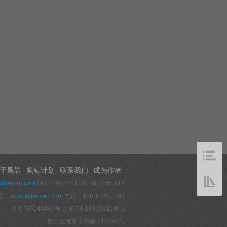
于黑岩
奖励计划
联系我们
成为作者
@heiyan.com
QQ：2984543729 2814551419
报：
jubao@heiyan.com
电话：158 1029 7793
京ICP证140449号
京ICP备13019311号-1
新出发京零字第朝 210455号