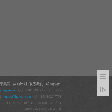
于黑岩
奖励计划
联系我们
成为作者
@heiyan.com
QQ：2984543729 2814551419
报：
jubao@heiyan.com
电话：158 1029 7793
京ICP证140449号
京ICP备13019311号-1
新出发京零字第朝 210455号