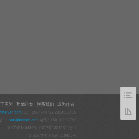
于黑岩
奖励计划
联系我们
成为作者
@heiyan.com
QQ：2984543729 2814551419
报：
jubao@heiyan.com
电话：158 1029 7793
京ICP证140449号
京ICP备13019311号-1
新出发京零字第朝 210455号