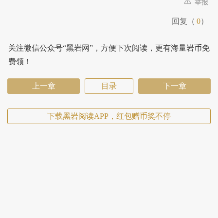
举报
回复（
0
）
关注微信公众号“黑岩网”，方便下次阅读，更有海量岩币免
费领！
上一章
目录
下一章
下载黑岩阅读APP，红包赠币奖不停