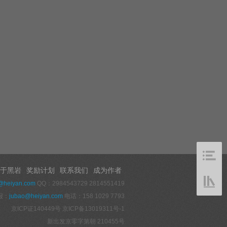
于黑岩
奖励计划
联系我们
成为作者
@heiyan.com
QQ：2984543729 2814551419
报：
jubao@heiyan.com
电话：158 1029 7793
京ICP证140449号
京ICP备13019311号-1
新出发京零字第朝 210455号