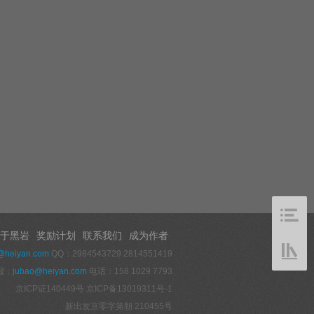
于黑岩
奖励计划
联系我们
成为作者
@heiyan.com
QQ：2984543729 2814551419
报：
jubao@heiyan.com
电话：158 1029 7793
京ICP证140449号
京ICP备13019311号-1
新出发京零字第朝 210455号