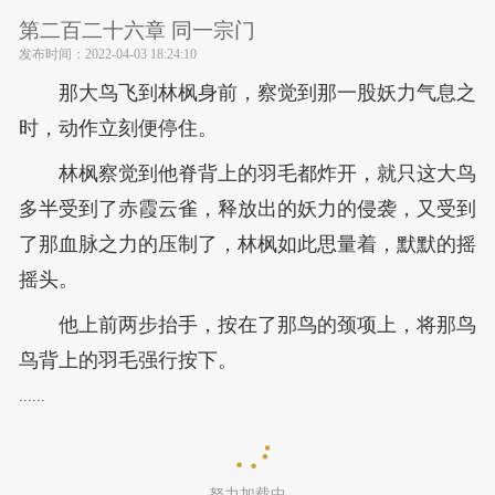
第二百二十六章 同一宗门
发布时间：
2022-04-03 18:24:10
那大鸟飞到林枫身前，察觉到那一股妖力气息之
时，动作立刻便停住。
林枫察觉到他脊背上的羽毛都炸开，就只这大鸟
多半受到了赤霞云雀，释放出的妖力的侵袭，又受到
了那血脉之力的压制了，林枫如此思量着，默默的摇
摇头。
他上前两步抬手，按在了那鸟的颈项上，将那鸟
鸟背上的羽毛强行按下。
......
努力加载中