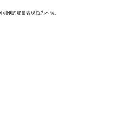
枫刚刚的那番表现颇为不满。