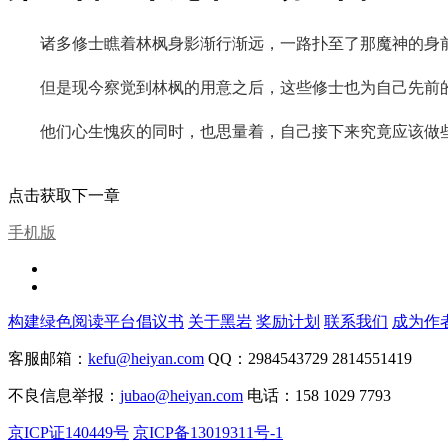
诸多修士瞧着林枫身影渐行渐远，一路扑至了那魔神的身
但是现今察觉到林枫的用意之后，这些修士也为自己先前
他们心生愧疚的同时，也思量着，自己接下来究竟应该做些什么
点击获取下一章
手机版
构建绿色阅读平台倡议书
关于黑岩
奖励计划
联系我们
成为作
客服邮箱：
kefu@heiyan.com
QQ：2984543729 2814551419
不良信息举报：
jubao@heiyan.com
电话：158 1029 7793
京ICP证140449号
京ICP备13019311号-1