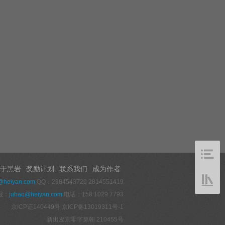
于黑岩
奖励计划
联系我们
成为作者
@heiyan.com
QQ：2984543729 2814551419
报：
jubao@heiyan.com
电话：158 1029 7793
京ICP证140449号
京ICP备13019311号-1
新出发京零字第朝 210455号