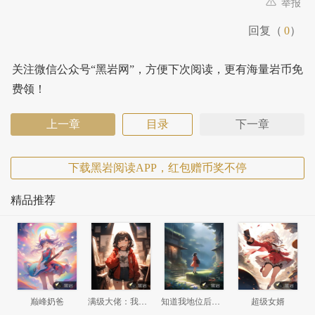
举报
回复（
0
）
关注微信公众号“黑岩网”，方便下次阅读，更有海量岩币免
费领！
上一章
目录
下一章
下载黑岩阅读APP，红包赠币奖不停
精品推荐
巅峰奶爸
满级大佬：我竟然回了新手村
知道我地位后，前妻悔哭了
超级女婿