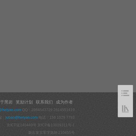
于黑岩
奖励计划
联系我们
成为作者
@heiyan.com
QQ：2984543729 2814551419
报：
jubao@heiyan.com
电话：158 1029 7793
京ICP证140449号
京ICP备13019311号-1
新出发京零字第朝 210455号