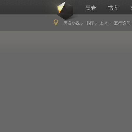
黑岩
书库
黑岩小说
书库
玄奇
五行诡闻