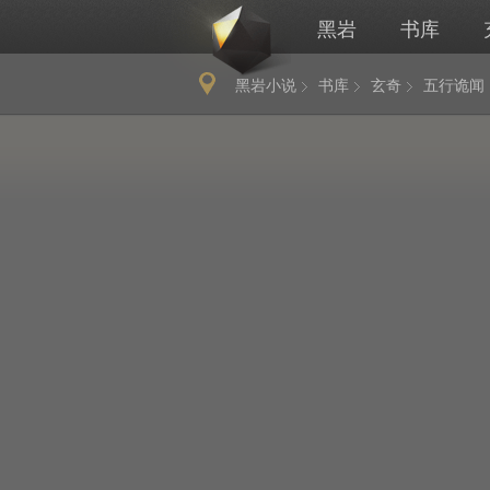
黑岩
书库
黑岩小说
书库
玄奇
五行诡闻