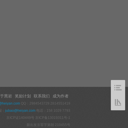
于黑岩
奖励计划
联系我们
成为作者
@heiyan.com
QQ：2984543729 2814551419
报：
jubao@heiyan.com
电话：158 1029 7793
京ICP证140449号
京ICP备13019311号-1
新出发京零字第朝 210455号