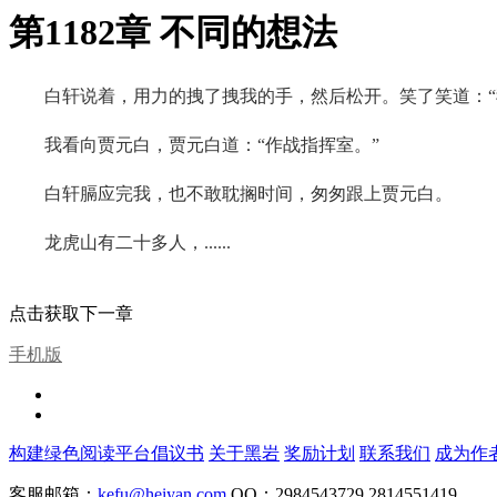
第1182章 不同的想法
白轩说着，用力的拽了拽我的手，然后松开。笑了笑道：“
我看向贾元白，贾元白道：“作战指挥室。”
白轩膈应完我，也不敢耽搁时间，匆匆跟上贾元白。
龙虎山有二十多人，......
点击获取下一章
手机版
构建绿色阅读平台倡议书
关于黑岩
奖励计划
联系我们
成为作
客服邮箱：
kefu@heiyan.com
QQ：2984543729 2814551419