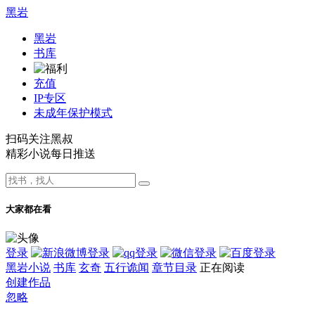
黑岩
黑岩
书库
充值
IP专区
未成年保护模式
扫码关注黑叔
精彩小说每日推送
大家都在看
登录
黑岩小说
书库
玄奇
五行诡闻
章节目录
正在阅读
创建作品
忽略