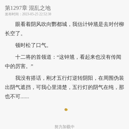
第1297章 混乱之地
发布时间：
2023-05-25 22:52:38
眼看着阴风吹向酆都城，我估计钟馗是去对付柳
长空了。
顿时松了口气。
十二将的首领道：“这钟馗，看起来也没有传闻
中的厉害。”
我没有搭话，刚才五行灯逆转阴阳，在周围伪装
出阴气遮挡，可我心里清楚，五行灯的阴气在纯，那
也不可......
努力加载中