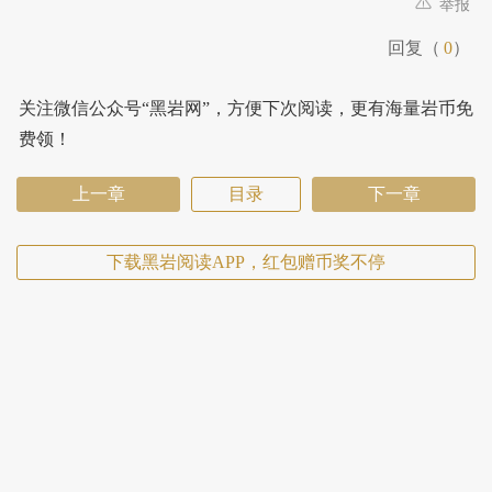
举报
回复（
0
）
关注微信公众号“黑岩网”，方便下次阅读，更有海量岩币免
费领！
上一章
目录
下一章
下载黑岩阅读APP，红包赠币奖不停