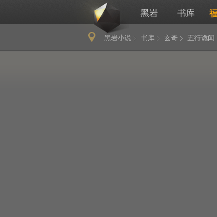
黑岩
书库
黑岩小说
书库
玄奇
五行诡闻