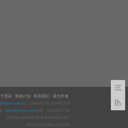
于黑岩
奖励计划
联系我们
成为作者
@heiyan.com
QQ：2984543729 2814551419
报：
jubao@heiyan.com
电话：158 1029 7793
京ICP证140449号
京ICP备13019311号-1
新出发京零字第朝 210455号