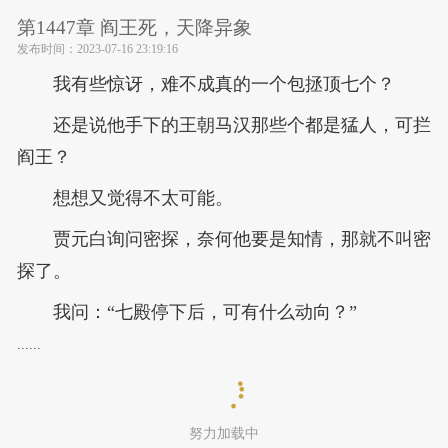
第1447章 阎王死，天降异象
发布时间：
2023-07-16 23:19:16
我有些惊讶，难不成真的一个包拯顶七个？
还是说他手下的王朝马汉那些个都是猛人，可拦
阎王？
想想又觉得不太可能。
贾元白询问密探，奈何他要是知情，那就不叫密
探了。
我问：“七殿停下后，可有什么动向？”
......
努力加载中