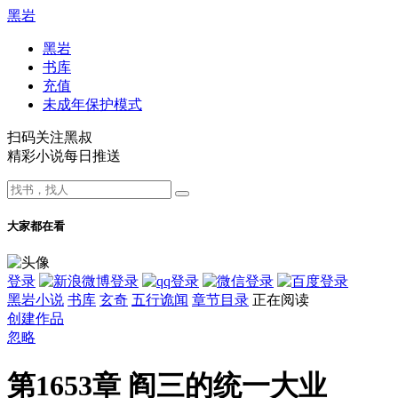
黑岩
黑岩
书库
充值
未成年保护模式
扫码关注黑叔
精彩小说每日推送
大家都在看
登录
黑岩小说
书库
玄奇
五行诡闻
章节目录
正在阅读
创建作品
忽略
第1653章 阎三的统一大业