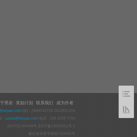
于黑岩
奖励计划
联系我们
成为作者
@heiyan.com
QQ：2984543729 2814551419
报：
jubao@heiyan.com
电话：158 1029 7793
京ICP证140449号
京ICP备13019311号-1
新出发京零字第朝 210455号