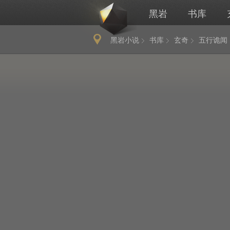
黑岩
书库
黑岩小说
书库
玄奇
五行诡闻