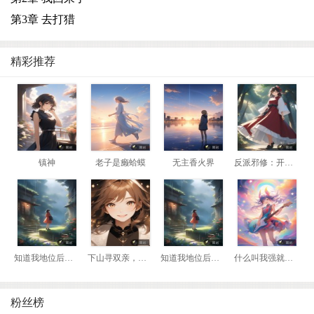
第3章 去打猎
精彩推荐
镇神
老子是癞蛤蟆
无主香火界
反派邪修：开局我是瘸腿老头
知道我地位后，前妻悔哭了
下山寻双亲，我靠相术断生死！
知道我地位后，前妻悔哭了
什么叫我强就该死？那我换到妖兽阵营！
粉丝榜