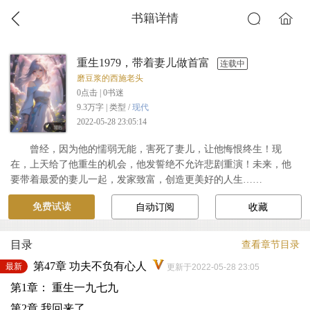
书籍详情
重生1979，带着妻儿做首富
连载中
磨豆浆的西施老头
0
点击 |
0
书迷
9.3万字 | 类型 /
现代
2022-05-28 23:05:14
曾经，因为他的懦弱无能，害死了妻儿，让他悔恨终生！现
在，上天给了他重生的机会，他发誓绝不允许悲剧重演！未来，他
要带着最爱的妻儿一起，发家致富，创造更美好的人生……
免费试读
自动订阅
收藏
目录
查看章节目录
第47章 功夫不负有心人
最新
更新于2022-05-28 23:05
第1章： 重生一九七九
第2章 我回来了