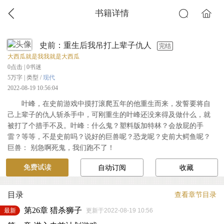
书籍详情
史前：重生后我吊打上辈子仇人
完结
大西瓜就是我我就是大西瓜
0
点击 |
0
书迷
5万字 | 类型 /
现代
2022-08-19 10:56:04
叶峰，在史前游戏中摸打滚爬五年的他重生而来，发誓要将自
己上辈子的仇人斩杀手中，可刚重生的叶峰还没来得及做什么，就
被打了个措手不及。叶峰：什么鬼？塑料版加特林？会放屁的手
雷？等等，不是史前吗？说好的巨兽呢？恐龙呢？史前大鳄鱼呢？
巨兽： 别急啊死鬼，我们跑不了！
免费试读
自动订阅
收藏
目录
查看章节目录
第26章 猎杀狮子
最新
更新于2022-08-19 10:56