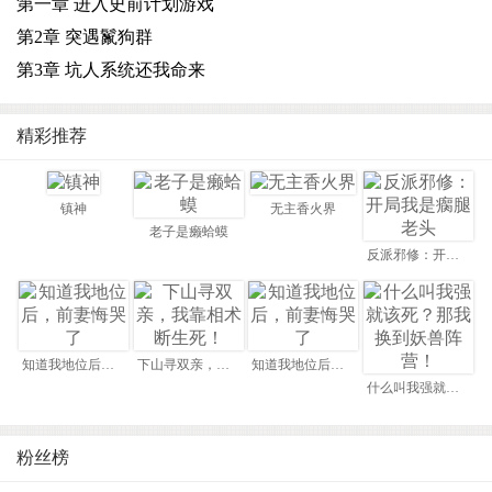
第一章 进入史前计划游戏
第2章 突遇鬣狗群
第3章 坑人系统还我命来
精彩推荐
镇神
无主香火界
老子是癞蛤蟆
反派邪修：开局我是瘸腿老头
知道我地位后，前妻悔哭了
下山寻双亲，我靠相术断生死！
知道我地位后，前妻悔哭了
什么叫我强就该死？那我换到妖兽阵营！
粉丝榜