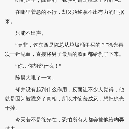
听到这里，陈晨的一张脸可谓是涨成了猪肝色。
在哪里着急的不行，却又始终拿不出有力的证据
来。
只能不出声。
“莫非，这东西是陈总从垃圾桶里买的？”徐光再
次一针见血，直接将男子最后的脸面都给剥了下来。
“你…你胡说什么！”
陈晨大吼了一句。
却并没有起到什么作用，反而让不少人觉得，他
就是因为被戳穿了真相，所以才恼羞成怒，想把徐光
干掉。
今天若不是徐光在，恐怕所有人都会被他给糊弄