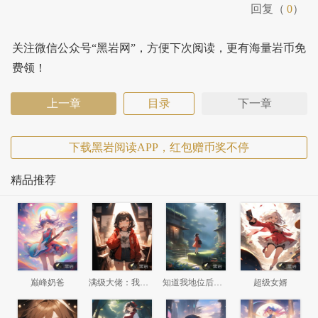
回复（
0
）
关注微信公众号“黑岩网”，方便下次阅读，更有海量岩币免
费领！
上一章
目录
下一章
下载黑岩阅读APP，红包赠币奖不停
精品推荐
巅峰奶爸
满级大佬：我竟然回了新手村
知道我地位后，前妻悔哭了
超级女婿