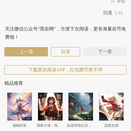
举报
回复（
0
）
关注微信公众号“黑岩网”，方便下次阅读，更有海量岩币免
费领！
上一章
目录
下一章
下载黑岩阅读APP，红包赠币奖不停
精品推荐
巅峰奶爸
满级大佬：我竟然回了新手村
知道我地位后，前妻悔哭了
超级女婿