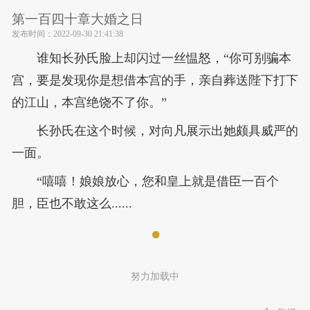
第一百四十章大婚之日
发布时间：
2022-09-30 21:41:38
谁知长孙氏脸上却闪过一丝愠怒，“你可别骗本
宫，要是发现你是想借本宫的手，亲自葬送陛下打下
的江山，本宫绝饶不了你。”
长孙氏在这个时候，对向凡展示出她颇具威严的
一面。
“嘻嘻！娘娘放心，您和皇上就是借臣一百个
胆，臣也不敢这么......
努力加载中