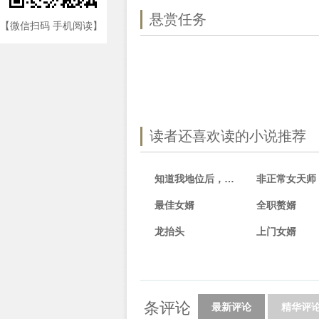
悬赏任务
【微信扫码 手机阅读】
读者还喜欢读的小说推荐
知道我地位后，前妻悔哭了
非正常女天师
最佳女婿
全职赘婿
龙抬头
上门女婿
条评论
最新评论
精华评