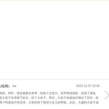
结局） >>
2022-11-07 22:42
假死。同时，错诊秦家女有孕，转移了注意力。皇帝将错就错，发落了谢临
是大皇子生母留下的玉，给了大皇子。而后，大皇子由谢临竹抱出了宫外，前
商户同谢临竹有交情，又曾经得了熊祁小女儿的帮助。从此，大盛的大皇子成