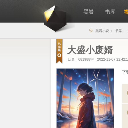
黑岩
书库
黑岩小说
书库
大盛小废婿
历史
|
681988字
|
2022-11-07 22:42:
下