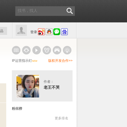
品
登录
IP运营指示灯
版权开发合作>>
NEW
作者：
老王不哭
粉丝榜
更多排名