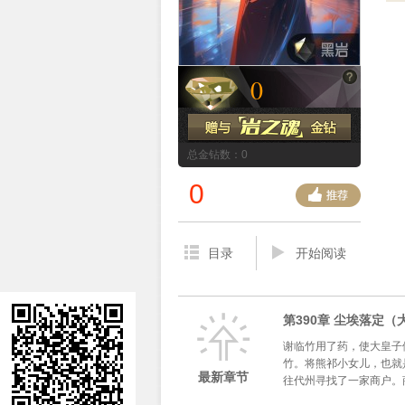
0
总金钻数：0
0
目录
开始阅读
第390章 尘埃落定（大
谢临竹用了药，使大皇子
竹。将熊祁小女儿，也就
最新章节
往代州寻找了一家商户。
了代州一个富...