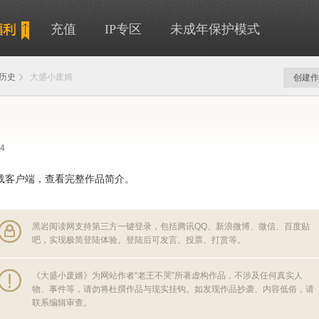
充值
IP专区
未成年保护模式
历史
大盛小废婿
创建作
14
载客户端，查看完整作品简介。
黑岩阅读网支持第三方一键登录，包括腾讯QQ、新浪微博、微信、百度贴
吧，实现极简登陆体验。登陆后可发言、投票、打赏等。
《大盛小废婿》为网站作者“老王不哭”所著虚构作品，不涉及任何真实人
物、事件等，请勿将杜撰作品与现实挂钩。如发现作品抄袭、内容低俗，请
联系编辑审查。