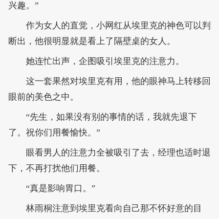
兴趣。”
作为女人的直觉，小网红从埃里克的神色可以判
断出，他很明显就是看上了隔壁桌的女人。
她连忙出声，企图吸引埃里克的注意力。
这一套果然对埃里克有用，他的眼神马上转移回
眼前的美色之中。
“先生，如果没有别的事情的话，我就先退下
了。祝你们用餐愉快。”
眼看男人的注意力全被吸引了去，经理也适时退
下，不再打扰他们用餐。
“真是影响胃口。”
林雨桐注意到埃里克看向自己那不怀好意的目