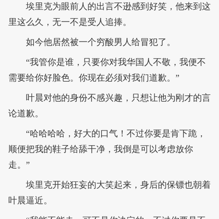
埃里克为眼前人的出言不逊感到好笑，他来到这
里这么久，无一不是受人追捧。
如今他居然被一个穷酸男人给冒犯了。
“我管你是谁，只要你对我华国人不敬，我便不
需要给你好脸色。你现在必须对我们道歉。”
叶晨对他的身份不感兴趣，只想让他为刚才的言
论道歉。
“哈哈哈哈，好大的口气！不过你要是肯下跪，
顺便把我的鞋子给舔干净，我倒是可以考虑放你
走。”
埃里克开始狂妄的大笑起来，身后的保镖也朝着
叶晨逼近。