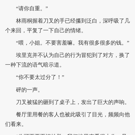
“请你自重。”
林雨桐握着刀叉的手已经攥到泛白，深呼吸了几
个来回，平复了一下自己的情绪。
“喂，小姐。不要害羞嘛。我有很多很多的钱。”
埃里克并不认为自己的行为冒犯到了对方，换了
一种下流的语气暗示道。
“你不要太过分了！”
砰的一声。
刀叉被猛的砸到了桌子上，发出了巨大的声响。
餐厅里用餐的客人也被此吸引了目光，频频向他
们看来。