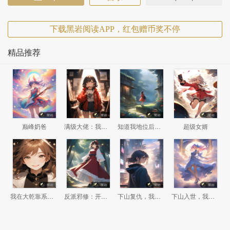
下载黑岩阅读APP，红包赠币奖不停
精品推荐
巅峰奶爸
满级大佬：我竟然回了新手村
知道我地位后，前妻悔哭了
超级女婿
我在大乾靠系统偷偷无敌
反派邪修：开局我是瘸腿老头
下山复仇，我是世间最后的龙王
下山入世，我的手段能通神