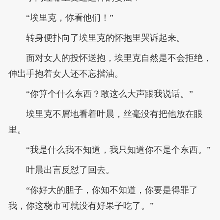
“埃里克，你看他们！”
转身便扑向了埃里克的怀抱里哭诉起来。
面对女人的投怀送抱，埃里克自然是不会拒绝，
伸出手抱着女人还不忘揩油。
“你算个什么东西？敢这么大声跟我说话。”
埃里克不屑地看着叶晨，丝毫没有把他放在眼
里。
“我是什么我不知道，我只知道你不是个东西。”
叶晨出言反怼了回去。
“你好大的胆子，你知不知道，你要是得罪了
我，你这桡市可就没有好果子吃了。”