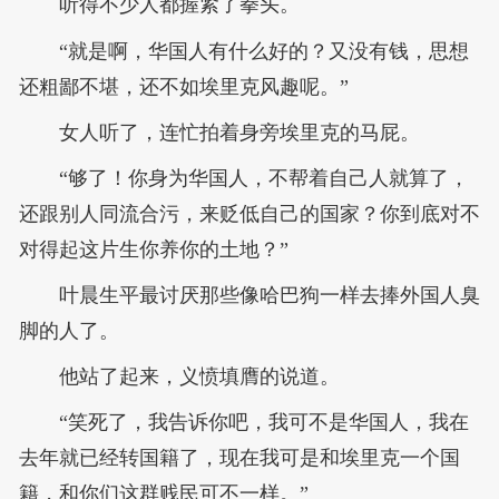
听得不少人都握紧了拳头。
“就是啊，华国人有什么好的？又没有钱，思想
还粗鄙不堪，还不如埃里克风趣呢。”
女人听了，连忙拍着身旁埃里克的马屁。
“够了！你身为华国人，不帮着自己人就算了，
还跟别人同流合污，来贬低自己的国家？你到底对不
对得起这片生你养你的土地？”
叶晨生平最讨厌那些像哈巴狗一样去捧外国人臭
脚的人了。
他站了起来，义愤填膺的说道。
“笑死了，我告诉你吧，我可不是华国人，我在
去年就已经转国籍了，现在我可是和埃里克一个国
籍，和你们这群贱民可不一样。”