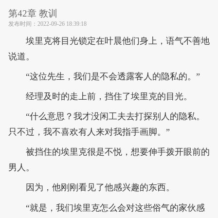
第42章 教训
发布时间：
2022-09-26 18:39:18
埃里克将目光锁定在叶晨他们身上，语气不善地
说道。
“这位先生，我们是不会透露客人的隐私的。”
经理及时的走上前，挡住了埃里克的目光。
“什么意思？我才没闲工夫去打探别人的隐私。
只不过，我不喜欢有人来对我指手画脚。”
被挡住的埃里克很是不悦，想要伸手拨开眼前的
男人。
因为，他刚刚看见了他感兴趣的东西。
“就是，我们埃里克怎么会对这些俗气的家伙感