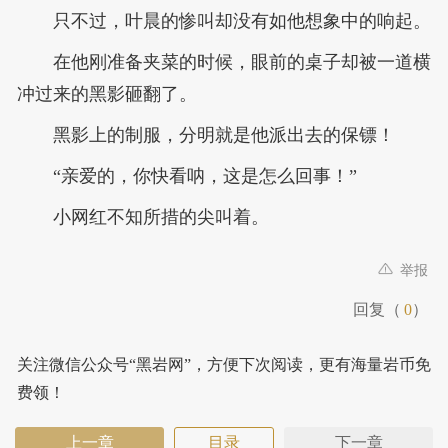
只不过，叶晨的惨叫却没有如他想象中的响起。
在他刚准备夹菜的时候，眼前的桌子却被一道横
冲过来的黑影砸翻了。
黑影上的制服，分明就是他派出去的保镖！
“亲爱的，你快看呐，这是怎么回事！”
小网红不知所措的尖叫着。
举报
回复（
0
）
关注微信公众号“黑岩网”，方便下次阅读，更有海量岩币免
费领！
上一章
目录
下一章