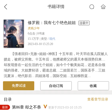
书籍详情
修罗殿：我有七个绝色姐姐
连载中
虎栈少年
0
点击 |
0
书迷
15.1万字 | 类型 /
现代
2023-03-10 15:25:20
【强者回归+无敌+姐姐+神医】十五年前，叶天羽在孤儿院被人
掳走，被师父所救。十五年后，他携诸师父的通天本领强势归来…
却发现曾在一起生活的七个姐姐，如今个个貌美如花，还是各自领
域的强者。大姐萧轻语，霸道总裁…二姐苗若兰，国医圣手…三姐
沈夏沫，绝代影后…四姐洛瑶，国际空姐…五姐柳胜蓝...
免费试读
自动订阅
收藏
目录
查看章节目录
第86章 却之不恭
最新
更新于2023-03-10 15:25