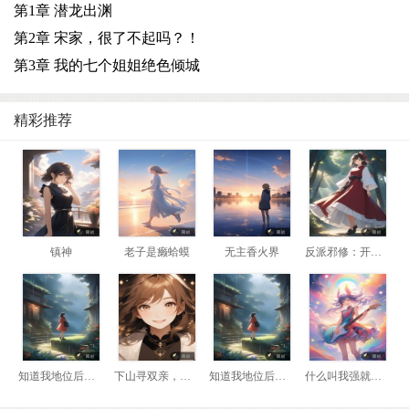
第1章 潜龙出渊
第2章 宋家，很了不起吗？！
第3章 我的七个姐姐绝色倾城
精彩推荐
镇神
老子是癞蛤蟆
无主香火界
反派邪修：开局我是瘸腿老头
知道我地位后，前妻悔哭了
下山寻双亲，我靠相术断生死！
知道我地位后，前妻悔哭了
什么叫我强就该死？那我换到妖兽阵营！